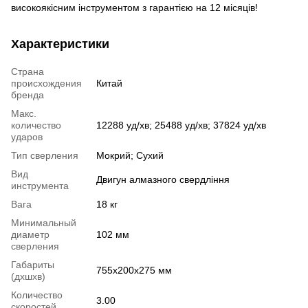
високоякісним інструментом з гарантією на 12 місяців!
Характеристики
Страна
происхождения
Китай
бренда
Макс.
количество
12288 уд/хв; 25488 уд/хв; 37824 уд/хв
ударов
Тип сверления
Мокрий; Сухий
Вид
Двигун алмазного свердління
инструмента
Вага
18 кг
Минимальный
диаметр
102 мм
сверления
Габариты
755х200х275 мм
(дхшхв)
Количество
3.00
скоростей