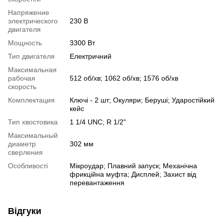
Напряжение
электрического
230 В
двигателя
Мощность
3300 Вт
Тип двигателя
Електричний
Максимальная
рабочая
512 об/хв; 1062 об/хв; 1576 об/хв
скорость
Комплектация
Ключі - 2 шт; Окуляри; Беруші; Ударостійкий
кейс
Тип хвостовика
1 1/4 UNC; R 1/2"
Максимальный
диаметр
302 мм
сверления
Особливості
Мікроудар; Плавний запуск; Механічна
фрикційна муфта; Дисплей; Захист від
перевантаження
Відгуки