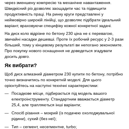
через зменшену компресію та механічне навантаження.
Швидкісний різ дозволяє заощадити час та підвищити
продуктивність праці. На ринку круги представлені у
неймовірно широкій лінійці, що дозволяє підібрати ідеальний
варіант, враховуючи специфіку кожної конкретної задачі.
На диск коло відрізне по бетону 230 ціна не є перевагою,
звичайні насадки дешевші. Проте їх робочий ресурс у 2-3 рази
більший, тому у кінцевому результаті ви непогано зекономите.
Про покупку нового оснащення не доведеться згадувати
досить довго.
Як вибрати?
Щоб диск алмазний діаметром 230 купити по бетону, потрібно
точно визначитись по конкретній моделі. Для цього
орієнтуйтесь на наступні технічні характеристики:
Посадкове місце, підбирається під модель вашого
електроінструменту. Стандартним вважається діаметр
25,4, але трапляються інші варіанти;
Спосіб різання – мокрий (із подачею охолоджувальної
рідини), сухий (без неї);
Тип – сегмент, несегментне, turbo;