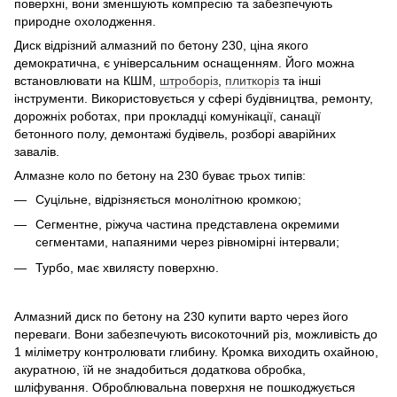
поверхні, вони зменшують компресію та забезпечують
природне охолодження.
Диск відрізний алмазний по бетону 230, ціна якого
демократична, є універсальним оснащенням. Його можна
встановлювати на КШМ,
штроборіз
,
плиткоріз
та інші
інструменти. Використовується у сфері будівництва, ремонту,
дорожніх роботах, при прокладці комунікації, санації
бетонного полу, демонтажі будівель, розборі аварійних
завалів.
Алмазне коло по бетону на 230 буває трьох типів:
Суцільне, відрізняється монолітною кромкою;
Сегментне, ріжуча частина представлена окремими
сегментами, напаяними через рівномірні інтервали;
Турбо, має хвилясту поверхню.
Алмазний диск по бетону на 230 купити варто через його
переваги. Вони забезпечують високоточний різ, можливість до
1 міліметру контролювати глибину. Кромка виходить охайною,
акуратною, їй не знадобиться додаткова обробка,
шліфування. Оброблювальна поверхня не пошкоджується