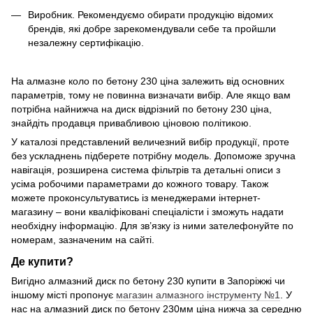
Виробник. Рекомендуємо обирати продукцію відомих
брендів, які добре зарекомендували себе та пройшли
незалежну сертифікацію.
На алмазне коло по бетону 230 ціна залежить від основних
параметрів, тому не повинна визначати вибір. Але якщо вам
потрібна найнижча на диск відрізний по бетону 230 ціна,
знайдіть продавця привабливою ціновою політикою.
У каталозі представлений величезний вибір продукції, проте
без ускладнень підберете потрібну модель. Допоможе зручна
навігація, розширена система фільтрів та детальні описи з
усіма робочими параметрами до кожного товару. Також
можете проконсультуватись із менеджерами інтернет-
магазину – вони кваліфіковані спеціалісти і зможуть надати
необхідну інформацію. Для зв’язку із ними зателефонуйте по
номерам, зазначеним на сайті.
Де купити?
Вигідно алмазний диск по бетону 230 купити в Запоріжжі чи
іншому місті пропонує
магазин алмазного інструменту №1
. У
нас на алмазний диск по бетону 230мм ціна нижча за середню