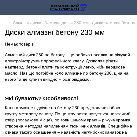
Алмазні диски
Алмазні диски 230 мм
Диски алмазні бетону
Диски алмазні бетону 230 мм
Немає товарів
Алмазний диск 230 по бетону – це робоча насадка на ріжучий
електроінструмент професійного класу. Дозволяє різати
надтверді бетонні плити та конструкції легко, ніби вершкове
масло. Навіщо потрібне коло алмазне по бетону 230, ціна на
нього та де купити вигідно – розповідаємо.
Які бувають? Особливості
Коло алмазне відрізне по бетону 230 представляє собою
круглу металеву основу. По центру розташовується невеликий
отвір (посадкове місце), по зовнішньому краю – ріжуча кромка,
створена методом напиленням технічних алмазів. Специфічна
ознака такого оснащення – наявність неглибоких канавок на