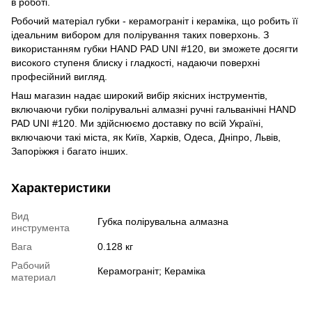
в роботі.
Робочий матеріал губки - керамограніт і кераміка, що робить її
ідеальним вибором для полірування таких поверхонь. З
використанням губки HAND PAD UNI #120, ви зможете досягти
високого ступеня блиску і гладкості, надаючи поверхні
професійний вигляд.
Наш магазин надає широкий вибір якісних інструментів,
включаючи губки полірувальні алмазні ручні гальванічні HAND
PAD UNI #120. Ми здійснюємо доставку по всій Україні,
включаючи такі міста, як Київ, Харків, Одеса, Дніпро, Львів,
Запоріжжя і багато інших.
Характеристики
Вид
Губка полірувальна алмазна
инструмента
Вага
0.128 кг
Рабочий
Керамограніт; Кераміка
материал