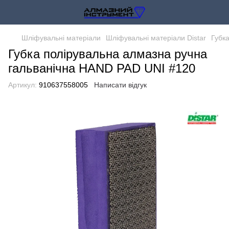
Шліфувальні матеріали
Шліфувальні матеріали Distar
Губк
Губка полірувальна алмазна ручна
гальванічна HAND PAD UNI #120
Артикул:
910637558005
Написати відгук