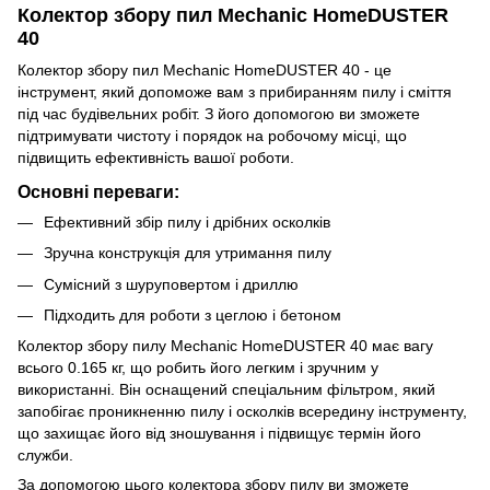
Колектор збору пил Mechanic HomeDUSTER
40
Колектор збору пил Mechanic HomeDUSTER 40 - це
інструмент, який допоможе вам з прибиранням пилу і сміття
під час будівельних робіт. З його допомогою ви зможете
підтримувати чистоту і порядок на робочому місці, що
підвищить ефективність вашої роботи.
Основні переваги:
Ефективний збір пилу і дрібних осколків
Зручна конструкція для утримання пилу
Сумісний з шуруповертом і дриллю
Підходить для роботи з цеглою і бетоном
Колектор збору пилу Mechanic HomeDUSTER 40 має вагу
всього 0.165 кг, що робить його легким і зручним у
використанні. Він оснащений спеціальним фільтром, який
запобігає проникненню пилу і осколків всередину інструменту,
що захищає його від зношування і підвищує термін його
служби.
За допомогою цього колектора збору пилу ви зможете