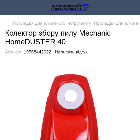
Приладдя для алмазного інструменту
Приладдя для алмазно
Колектор збору пилу Mechanic
HomeDUSTER 40
Артикул:
19568442022
Написати відгук