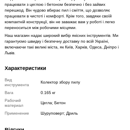
працювати з цеглою і бетоном безпечно і без зайвих
перешкод. Він чудово вбирає пил і сміття, що дозволяє
працювати в чистоті і комфорті. Крім того, завдяки своїй
компактній конструкції, він не заважає вам у роботі і легко
переноситься між робочими місцями.
Наш магазин надає широкий вибір якісних інструментів. Ми
гарантуємо швидку і безпечну доставку по всій Україні,
включаючи такі великі міста, як Київ, Харків, Одеса, Дніпро і
Львів.
Характеристики
Вид
Колектор збору пилу
инструмента
Вага
0.165 кг
Рабочий
Цегла; Бетон
материал
Применение
Шуруповерт; Дриль
Відгуки