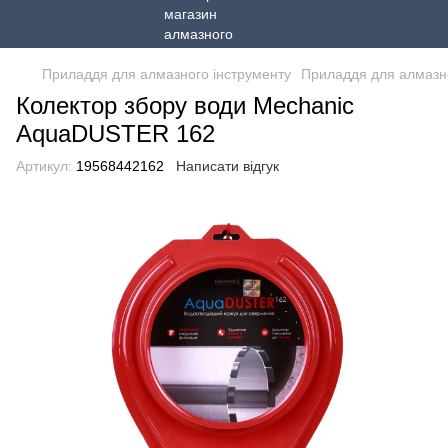
Приладдя для алмазного інструменту
Приладдя для алмазно
Колектор збору води Mechanic
AquaDUSTER 162
Артикул:
19568442162
Написати відгук