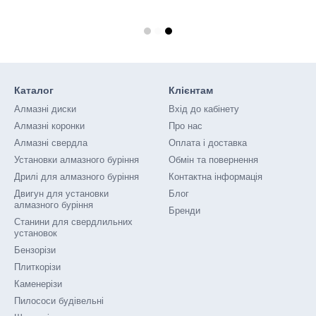
Каталог
Клієнтам
Алмазні диски
Вхід до кабінету
Алмазні коронки
Про нас
Алмазні свердла
Оплата і доставка
Установки алмазного буріння
Обмін та повернення
Дрилі для алмазного буріння
Контактна інформація
Двигун для установки
Блог
алмазного буріння
Бренди
Станини для свердлильних
установок
Бензорізи
Плиткорізи
Каменерізи
Пилососи будівельні