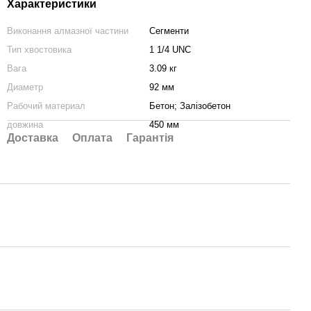
Характеристики
Виконання алмазної частини
Сегменти
Тип хвостовика
1 1/4 UNC
Вага
3.09 кг
Диаметр
92 мм
Рабочий материал
Бетон; Залізобетон
довжина
450 мм
Доставка
Оплата
Гарантія