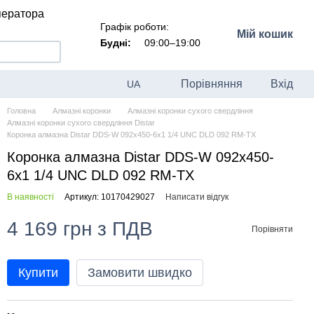
ператора
Графік роботи:
Мій кошик
Будні:
09:00–19:00
Порівняння
Вхід
UA
Головна
Алмазні коронки
Алмазні коронки сухого свердління
Алмазні коронки сухого свердління Distar
Коронка алмазна Distar DDS-W 092x450-6x1 1/4 UNC DLD 092 RM-TX
Коронка алмазна Distar DDS-W 092x450-
6x1 1/4 UNC DLD 092 RM-TX
В наявності
Артикул: 10170429027
Написати відгук
4 169 грн з ПДВ
Порівняти
Купити
Замовити швидко