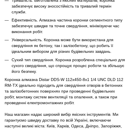
Тривалість. Виготовлена з якісних матеріалів, коронка
забезпечує високу зносостійкість та тривалий термін
служби.
Ефективність. Алмазна частина коронки сегментного типу
забезпечує швидке та точне свердління, мінімізуючи час
виконання робіт.
Універсальність. Коронка може бути використана для
свердління як бетону, так і залізобетону, що робить її
ідеальним вибором для різних будівельних завдань.
Сухий тип свердління. Коронка розроблена спеціально для
сухого свердління, що спрощує процес роботи та збільшує
його безпеку.
Коронка алмазна Distar DDS-W 112x450-8x1 1/4 UNC DLD 112
RM-TX ідеально підходить для свердління отворів в бетонних
та залізобетонних поверхнях при проведенні будівельних
робіт, монтажу систем вентиляції та опалення, а також при
проведенні електромонтажних робіт.
Наш магазин надає широкий вибір якісних інструментів. Ми
гарантуємо швидку доставку по всій Україні, включаючи
наступні великі міста: Київ, Харків, Одеса, Дніпро, Запоріжжя,