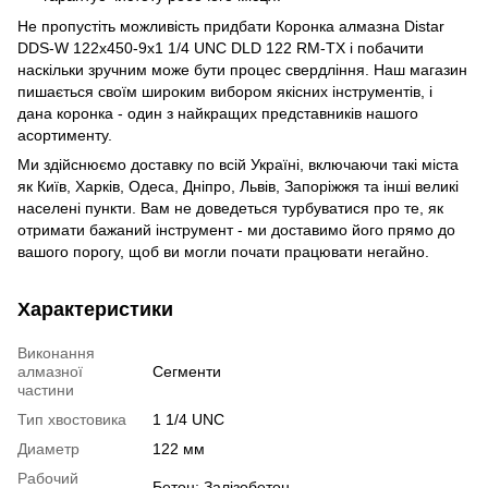
Не пропустіть можливість придбати Коронка алмазна Distar
DDS-W 122x450-9x1 1/4 UNC DLD 122 RM-TX і побачити
наскільки зручним може бути процес свердління. Наш магазин
пишається своїм широким вибором якісних інструментів, і
дана коронка - один з найкращих представників нашого
асортименту.
Ми здійснюємо доставку по всій Україні, включаючи такі міста
як Київ, Харків, Одеса, Дніпро, Львів, Запоріжжя та інші великі
населені пункти. Вам не доведеться турбуватися про те, як
отримати бажаний інструмент - ми доставимо його прямо до
вашого порогу, щоб ви могли почати працювати негайно.
Характеристики
Виконання
алмазної
Сегменти
частини
Тип хвостовика
1 1/4 UNC
Диаметр
122 мм
Рабочий
Бетон; Залізобетон