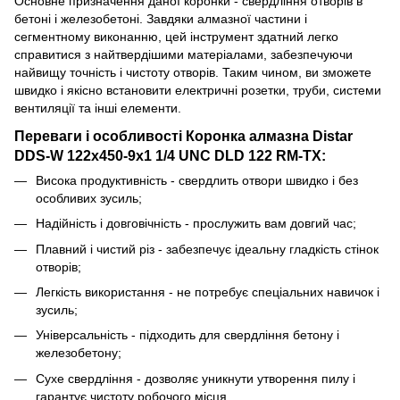
Основне призначення даної коронки - свердління отворів в
бетоні і железобетоні. Завдяки алмазної частини і
сегментному виконанню, цей інструмент здатний легко
справитися з найтвердішими матеріалами, забезпечуючи
найвищу точність і чистоту отворів. Таким чином, ви зможете
швидко і якісно встановити електричні розетки, труби, системи
вентиляції та інші елементи.
Переваги і особливості Коронка алмазна Distar
DDS-W 122x450-9x1 1/4 UNC DLD 122 RM-TX:
Висока продуктивність - свердлить отвори швидко і без
особливих зусиль;
Надійність і довговічність - прослужить вам довгий час;
Плавний і чистий різ - забезпечує ідеальну гладкість стінок
отворів;
Легкість використання - не потребує спеціальних навичок і
зусиль;
Універсальність - підходить для свердління бетону і
железобетону;
Сухе свердління - дозволяє уникнути утворення пилу і
гарантує чистоту робочого місця.