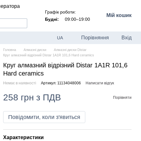
ператора
Графік роботи:
Мій кошик
Будні:
09:00–19:00
Порівняння
Вхід
UA
Головна
Алмазні диски
Алмазні диски Distar
Круг алмазний відрізний Distar 1A1R 101,6 Hard ceramics
Круг алмазний відрізний Distar 1A1R 101,6
Hard ceramics
Немає в наявності
Артикул: 11134048006
Написати відгук
258 грн з ПДВ
Порівняти
Повідомити, коли з'явиться
Характеристики