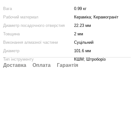
Вага
0.99 кг
Рабочий материал
Кераміка; Керамограніт
Диаметр посадочного отверстия
22.23 мм
Товщина
2 мм
Виконання алмазної частини
Суцільний
Диаметр
101.6 мм
Тип інструменту
КШМ; Штроборіз
Доставка
Оплата
Гарантія