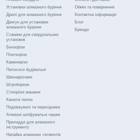
Установки алмазного буріння
Обмін та повернення
Дрилі для алмазного буріння
Контактна інформація
Двигун для установки
Блог
алмазного буріння
Бренди
Станини для свердлильних
установок
Бензорізи
Плиткорізи
Каменерізи
Пилососи будівельні
Швонарізчики
Штроборези
Стінорізні машини
Канатні пилки
Подовжувачі та перехідники
Алмазні шліфувальні чашки
Приладдя для алмазного
інструменту
Напайка алмазних сегментів