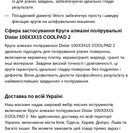
їх для різних завдань, забезпечуючи ідеально гладкі
результати.
Посадковий діаметр Velcro забезпечує просту і швидку
фіксацію кругів на шліфувальних машинах.
Сфера застосування Круги алмазні полірувальні
Distar 100X3X15 COOLPAD 2
Круги алмазні полірувальні Distar 100X3X15 COOLPAD 2
ідеально підходять для полірування різних поверхонь,
включаючи керамічну плитку, керамограніт, мармур, граніт та
інші матеріали. Завдяки високій точності і довговічності, ці
круги гарантують ідеально гладку поверхню без подряпин і
дефектів. Вони дозволяють досягти професійного результату в
найвимогливіших завданнях з полірування.
Доставка по всій Україні
Наш магазин надає широкий вибір якісних інструментів,
включаючи Круги алмазні полірувальні Distar 100X3X15
COOLPAD 2. Ми здійснюємо доставку по всій території
України, включаючи міста Київ, Одеса, Харків, Дніпро, Львів та
багато інших. Ви можете замовити цей товар прямо зараз і