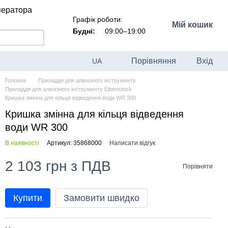
ператора
Графік роботи:
Мій кошик
Будні:
09:00–19:00
Порівняння
Вхід
UA
Головна
Приладдя для алмазного інструменту
Приладдя для алмазного інструменту Eibenstock
Кришка змінна для кільця відведення води WR 300
Кришка змінна для кільця відведення
води WR 300
В наявності
Артикул: 35868000
Написати відгук
2 103 грн з ПДВ
Порівняти
Купити
Замовити швидко