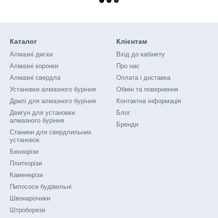
Каталог
Клієнтам
Алмазні диски
Вхід до кабінету
Алмазні коронки
Про нас
Алмазні свердла
Оплата і доставка
Установки алмазного буріння
Обмін та повернення
Дрилі для алмазного буріння
Контактна інформація
Двигун для установки
Блог
алмазного буріння
Бренди
Станини для свердлильних
установок
Бензорізи
Плиткорізи
Каменерізи
Пилососи будівельні
Швонарізчики
Штроборези