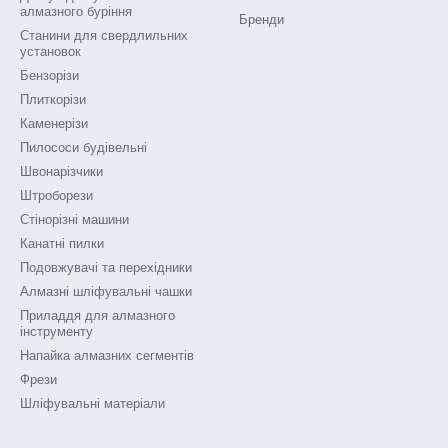
алмазного буріння
Бренди
Станини для свердлильних
установок
Бензорізи
Плиткорізи
Каменерізи
Пилососи будівельні
Швонарізчики
Штроборези
Стінорізні машини
Канатні пилки
Подовжувачі та перехідники
Алмазні шліфувальні чашки
Приладдя для алмазного
інструменту
Напайка алмазних сегментів
Фрези
Шліфувальні матеріали