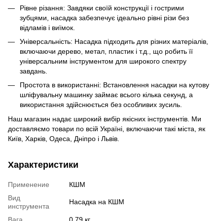
Рівне різання: Завдяки своїй конструкції і гострими
зубцями, насадка забезпечує ідеально рівні різи без
відламів і виїмок.
Універсальність: Насадка підходить для різних матеріалів,
включаючи дерево, метал, пластик і т.д., що робить її
універсальним інструментом для широкого спектру
завдань.
Простота в використанні: Встановлення насадки на кутову
шліфувальну машинку займає всього кілька секунд, а
використання здійснюється без особливих зусиль.
Наш магазин надає широкий вибір якісних інструментів. Ми
доставляємо товари по всій Україні, включаючи такі міста, як
Київ, Харків, Одеса, Дніпро і Львів.
Характеристики
Применение
КШМ
Вид
Насадка на КШМ
инструмента
Вага
0.79 кг