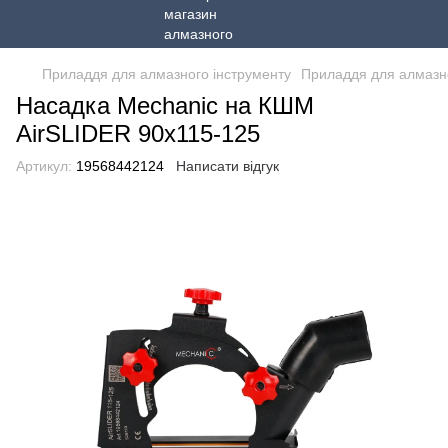
Приладдя для алмазного інструменту
Приладдя для алмазно
Насадка Mechanic на КШМ
AirSLIDER 90x115-125
Артикул:
19568442124
Написати відгук