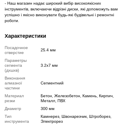
- Наш магазин надає широкий вибір високоякісних
інструментів, включаючи відрізні диски, які допоможуть вам
успішно і якісно виконувати будь-які будівельні і ремонтні
роботи.
Характеристики
Посадочное
25.4 мм
отверстие
Параметры
сегмента
3.2х7 мм
(дхшхв)
Виконання
алмазної
Сегментний
частини
Материал
Бетон, Железобетон, Камень, Кирпич,
резки
Металл, ПВХ
Диаметр
300 мм
Тип
Камнерез, Швонарезчик, Штроборез,
инструмента
Электрорез