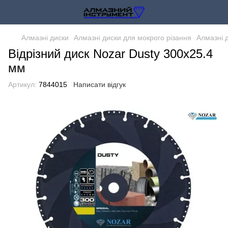
Алмазні диски
Алмазні диски для мокрого різання
Алмазні 
Відрізний диск Nozar Dusty 300х25.4
мм
Артикул:
7844015
Написати відгук