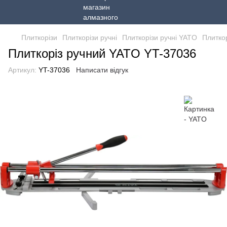
Плиткорізи
Плиткорізи ручні
Плиткорізи ручні YATO
Плитко
Плиткоріз ручний YATO YT-37036
Артикул:
YT-37036
Написати відгук