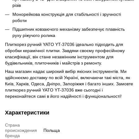
різів
Монорейкова конструкція для стабільності і зручності
роботи
Підшипник ковзаючого механізму забезпечує плавність
руху ріжучого ролика
Плиткорез ручний YATO YT-37036 ідеально підходить для
обробки керамічної плитки. Завдяки своєму професійному
класифікації, він стане незамінним інструментом для
будівельників, плиточників і майстрів з ремонту.
Наш магазин надає широкий вибір якісних інструментів. Ми
здійснюємо доставку по всій Україні, включаючи такі міста, як
Київ, Харків, Одеса, Дніпро, Запоріжжя і багато інших. Замовте
плиткорез ручний YATO YT-37036 вже сьогодні і
переконайтеся самі в його надійності і функціональності!
Характеристики
Страна
происхождения
Польща
бренда