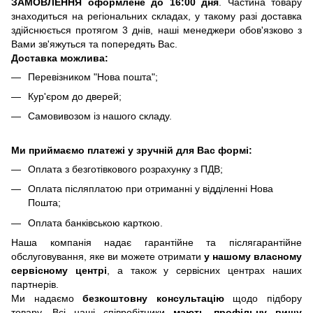
ЗАМОВЛЕННЯ оформлене до 16:00 дня
. Частина товару
знаходиться на регіональних складах, у такому разі доставка
здійснюється протягом 3 днів, наші менеджери обов'язково з
Вами зв'яжуться та попередять Вас.
Доставка можлива:
Перевізником "Нова пошта";
Кур'єром до дверей;
Самовивозом із нашого складу.
Ми приймаємо платежі у зручній для Вас формі:
Оплата з безготівкового розрахунку з ПДВ;
Оплата післяплатою при отриманні у відділенні Нова
Пошта;
Оплата банківською карткою.
Наша компанія надає гарантійне та післягарантійне
обслуговування, яке ви можете отримати
у нашому власному
сервісному центрі
, а також у сервісних центрах наших
партнерів.
Ми надаємо
безкоштовну консультацію
щодо підбору
товару. Всі наші співробітники
мають профільну вищу