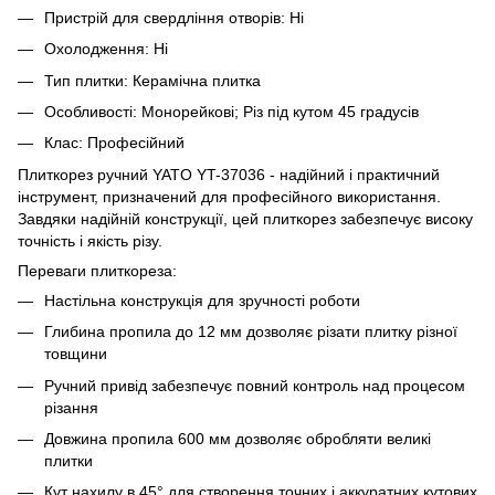
Пристрій для свердління отворів: Ні
Охолодження: Ні
Тип плитки: Керамічна плитка
Особливості: Монорейкові; Різ під кутом 45 градусів
Клас: Професійний
Плиткорез ручний YATO YT-37036 - надійний і практичний
інструмент, призначений для професійного використання.
Завдяки надійній конструкції, цей плиткорез забезпечує високу
точність і якість різу.
Переваги плиткореза:
Настільна конструкція для зручності роботи
Глибина пропила до 12 мм дозволяє різати плитку різної
товщини
Ручний привід забезпечує повний контроль над процесом
різання
Довжина пропила 600 мм дозволяє обробляти великі
плитки
Кут нахилу в 45° для створення точних і аккуратних кутових