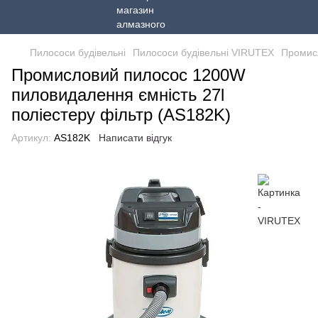
Пилососи будівельні
Пилососи будівельні VIRUTEX
Промисл
Промисловий пилосос 1200W
пиловидалення ємність 27l
поліестеру фільтр (AS182K)
Артикул:
AS182K
Написати відгук