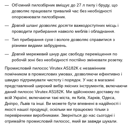
Об'ємний пилозбірник вміщує до 27 л пилу і бруду, що
дозволяє працювати тривалий час без необхідності
опорожнювати пилозбірник.
Довгий шланг дозволяє досягти важкодоступних місць і
проводити прибирання навколо меблів і обладнання.
Тип прибирання сухе і вологе дозволяє справитися з
різними видами забруднень.
Довгий мережевий шнур дає свободу переміщення по
робочій зоні без необхідності постійно змінювати розетку.
Промисловий пилосос Virutex AS182K є незамінним
помічником в промислових умовах, дозволяючи ефективно і
швидко підтримувати чистоту і порядок. У нас в магазині
представлений широкий вибір якісних інструментів, включаючи
даний пилосос Virutex AS182K. Ми здійснюємо доставку по
всій Україні, включаючи такі міста, як Київ, Харків, Одеса,
Дніпро, Львів та інші. Ви можете бути впевнені в надійності і
якості нашої продукції, оскільки ми працюємо тільки з
перевіреними виробниками. Зверніться до нас сьогодні і
отримайте промисловий пилосос, який ви завжди шукали.