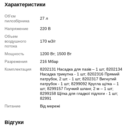
Характеристики
Об'єм
27 л
пилозбірника
Напряжение
220 В
Объем
воздушного
170 м3/г
потока
Мощность
1200 Вт; 1500 Вт
Разрежения
216 Мбар
Комплектация
8202131 Насадка для пазів – 1 шт; 8202134
Насадка трикутна - 1 шт; 8202316 Прямий
патрубок, 2 шт. - 1 шт; 8202317 Вигнутий
патрубок - 1 шт; 8299092 Кругла щітка – 1
шт; 8299157 Гнучкий шланг, 2 м – 1 шт;
8299158 Щітка для гладкої підлоги - 1 шт;
82991
Питание
Від мережі
Відгуки