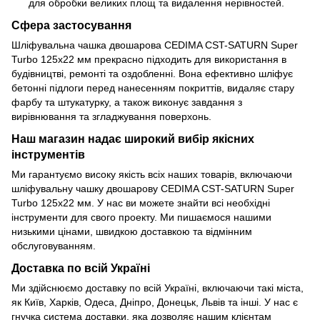
для обробки великих площ та видалення нерівностей.
Сфера застосування
Шліфувальна чашка двошарова CEDIMA CST-SATURN Super
Turbo 125х22 мм прекрасно підходить для використання в
будівництві, ремонті та оздобленні. Вона ефективно шліфує
бетонні підлоги перед нанесенням покриттів, видаляє стару
фарбу та штукатурку, а також виконує завдання з
вирівнювання та згладжування поверхонь.
Наш магазин надає широкий вибір якісних
інструментів
Ми гарантуємо високу якість всіх наших товарів, включаючи
шліфувальну чашку двошарову CEDIMA CST-SATURN Super
Turbo 125х22 мм. У нас ви можете знайти всі необхідні
інструменти для свого проекту. Ми пишаємося нашими
низькими цінами, швидкою доставкою та відмінним
обслуговуванням.
Доставка по всій Україні
Ми здійснюємо доставку по всій Україні, включаючи такі міста,
як Київ, Харків, Одеса, Дніпро, Донецьк, Львів та інші. У нас є
гнучка система доставки, яка дозволяє нашим клієнтам