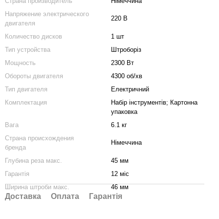
Страна производитель
Німеччина
Напряжение электрического
220 В
двигателя
Количество дисков
1 шт
Тип устройства
Штроборіз
Мощность
2300 Вт
Обороты двигателя
4300 об/хв
Тип двигателя
Електричний
Комплектация
Набір інструментів; Картонна
упаковка
Вага
6.1 кг
Страна происхождения
Німеччина
бренда
Глубина реза макс.
45 мм
Гарантія
12 міс
Ширина штроби макс.
46 мм
Доставка
Оплата
Гарантія