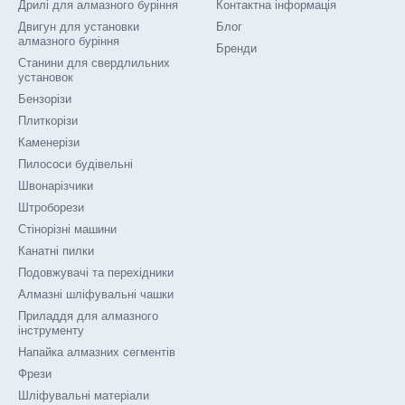
Дрилі для алмазного буріння
Контактна інформація
Двигун для установки
Блог
алмазного буріння
Бренди
Станини для свердлильних
установок
Бензорізи
Плиткорізи
Каменерізи
Пилососи будівельні
Швонарізчики
Штроборези
Стінорізні машини
Канатні пилки
Подовжувачі та перехідники
Алмазні шліфувальні чашки
Приладдя для алмазного
інструменту
Напайка алмазних сегментів
Фрези
Шліфувальні матеріали