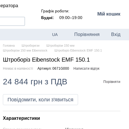
ператора
Графік роботи:
Мій кошик
Будні:
09:00–19:00
Порівняння
Вхід
UA
Головна
Штроборези
Штроборізи 150 мм
Штроборізи 150 мм Eibenstock
Штроборіз Eibenstock EMF 150.1
Штроборіз Eibenstock EMF 150.1
Немає в наявності
Артикул: 0671G000
Написати відгук
24 844 грн з ПДВ
Порівняти
Повідомити, коли з'явиться
Характеристики