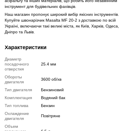
асфальту та інших матеріалів, що робить його незамінним
інструмент для будівельних фахівців.
Наш магазин пропонує широкий вибір якісних інструментів.
Купуйте швонарізчик Masalta MF 20-2 з доставкою по всій
Україні, включаючи такі великі міста, як Київ, Харків, Одеса,
Дніпро та Львів.
Характеристики
Диаметр
посадочного
25.4 мм
отверстия
Обороты
3600 об/хв
двигателя
Тип двигателя
Бензиновий
Комплектация
Водяний бак
Тип топлива
Бензин
Охлаждение
Повітряне
двигателя
Объем