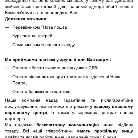
знаходиться на регіональних складах, у такому разі доставка
здійснюється протягом 3 днів, наші менеджери обов'язково з
Вами зв'яжуться та попередять Вас.
Доставка можлива:
Перевізником "Нова пошта";
Кур'єром до дверей;
Самовивозом із нашого складу.
Ми приймаємо платежі у зручній для Вас формі:
Оплата з безготівкового розрахунку з ПДВ;
Оплата післяплатою при отриманні у відділенні Нова
Пошта;
Оплата банківською карткою.
Наша компанія надає гарантійне та післягарантійне
обслуговування, яке ви можете отримати
у нашому власному
сервісному центрі
, а також у сервісних центрах наших
партнерів.
Ми надаємо
безкоштовну консультацію
щодо підбору
товару. Всі наші співробітники
мають профільну вищу
освіту
та досвід роботи в нашій компанії понад 6 років.