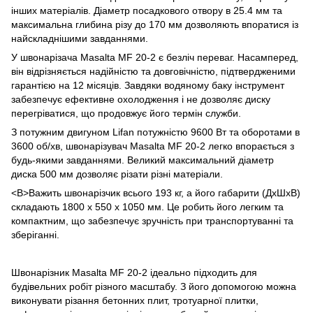
інших матеріалів. Діаметр посадкового отвору в 25.4 мм та
максимальна глибина різу до 170 мм дозволяють впоратися із
найскладнішими завданнями.
У швонарізача Masalta MF 20-2 є безліч переваг. Насамперед,
він відрізняється надійністю та довговічністю, підтвердженими
гарантією на 12 місяців. Завдяки водяному баку інструмент
забезпечує ефективне охолодження і не дозволяє диску
перегріватися, що продовжує його термін служби.
З потужним двигуном Lifan потужністю 9600 Вт та оборотами в
3600 об/хв, швонарізувач Masalta MF 20-2 легко впорається з
будь-якими завданнями. Великий максимальний діаметр
диска 500 мм дозволяє різати різні матеріали.
<В>Важить швонарізчик всього 193 кг, а його габарити (ДхШхВ)
складають 1800 х 550 х 1050 мм. Це робить його легким та
компактним, що забезпечує зручність при транспортуванні та
зберіганні.
Швонарізник Masalta MF 20-2 ідеально підходить для
будівельних робіт різного масштабу. З його допомогою можна
виконувати різання бетонних плит, тротуарної плитки,