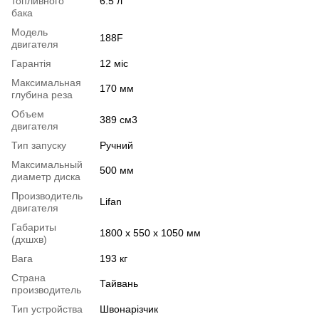
топливного
6.5 л
бака
Модель
188F
двигателя
Гарантія
12 міс
Максимальная
170 мм
глубина реза
Объем
389 см3
двигателя
Тип запуску
Ручний
Максимальный
500 мм
диаметр диска
Производитель
Lifan
двигателя
Габариты
1800 х 550 х 1050 мм
(дхшхв)
Вага
193 кг
Страна
Тайвань
производитель
Тип устройства
Швонарізчик