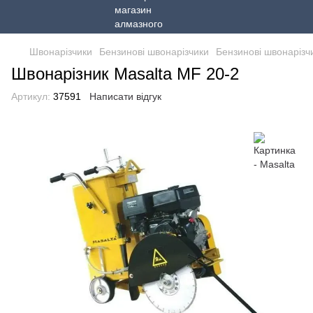
Швонарізчики
Бензинові швонарізчики
Бензинові швонарізч
Швонарізник Masalta MF 20-2
Артикул:
37591
Написати відгук