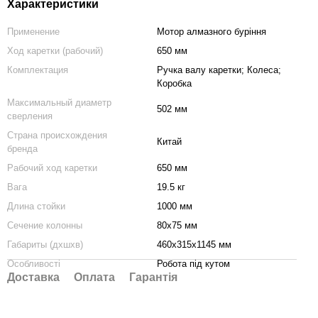
Характеристики
Применение
Мотор алмазного буріння
Ход каретки (рабочий)
650 мм
Комплектация
Ручка валу каретки; Колеса;
Коробка
Максимальный диаметр
502 мм
сверления
Страна происхождения
Китай
бренда
Рабочий ход каретки
650 мм
Вага
19.5 кг
Длина стойки
1000 мм
Сечение колонны
80х75 мм
Габариты (дхшхв)
460х315х1145 мм
Особливості
Робота під кутом
Доставка
Оплата
Гарантія