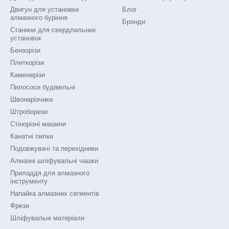
Двигун для установки
Блог
алмазного буріння
Бренди
Станини для свердлильних
установок
Бензорізи
Плиткорізи
Каменерізи
Пилососи будівельні
Швонарізчики
Штроборези
Стінорізні машини
Канатні пилки
Подовжувачі та перехідники
Алмазні шліфувальні чашки
Приладдя для алмазного
інструменту
Напайка алмазних сегментів
Фрези
Шліфувальні матеріали