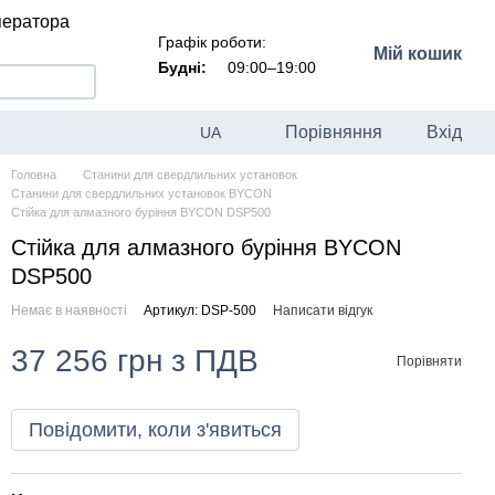
ператора
Графік роботи:
Мій кошик
Будні:
09:00–19:00
Порівняння
Вхід
UA
Головна
Станини для свердлильних установок
Станини для свердлильних установок BYCON
Стійка для алмазного буріння BYCON DSP500
Стійка для алмазного буріння BYCON
DSP500
Немає в наявності
Артикул: DSP-500
Написати відгук
37 256 грн з ПДВ
Порівняти
Повідомити, коли з'явиться