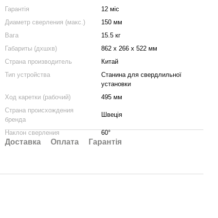
Гарантія
12 міс
Диаметр сверления (макс.)
150 мм
Вага
15.5 кг
Габариты (дхшхв)
862 х 266 х 522 мм
Страна производитель
Китай
Тип устройства
Станина для свердлильної
установки
Ход каретки (рабочий)
495 мм
Страна происхождения
Швеція
бренда
Наклон сверления
60°
Доставка
Оплата
Гарантія