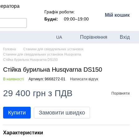
ператора
Графік роботи:
Мій кошик
Будні:
09:00–19:00
Порівняння
Вхід
UA
Головна
Станини для свердлильних установок
Станини для свердлильних установок Husqvarna
Стійка бурильна Husqvarna DS150
Стійка бурильна Husqvarna DS150
В наявності
Артикул: 9668272-01
Написати відгук
29 400 грн з ПДВ
Порівняти
Купити
Замовити швидко
Характеристики