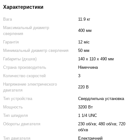
Характеристики
Вага
11.9 кг
Максимальный диаметр
400 мм
сверления
Гарантія
12 міс
Минимальный диаметр сверления
50 мм
Габариты (дхшхв)
140 х 110 х 490 мм
Страна производитель
Німеччина
Количество скоростей
3
Напряжение электрического
220 В
двигателя
Тип устройства
Свердлильна установка
Мощность
3200 Вт
Тип шпиделя
1 1/4 UNC
Обороты двигателя
230 об/хв; 480 об/хв; 720
об/хв
Тип двигателя
Електричний