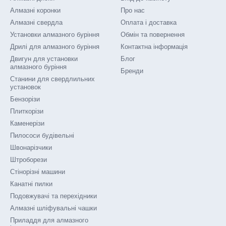
Алмазні коронки
Про нас
Алмазні свердла
Оплата і доставка
Установки алмазного буріння
Обмін та повернення
Дрилі для алмазного буріння
Контактна інформація
Двигун для установки
Блог
алмазного буріння
Бренди
Станини для свердлильних
установок
Бензорізи
Плиткорізи
Каменерізи
Пилососи будівельні
Швонарізчики
Штроборези
Стінорізні машини
Канатні пилки
Подовжувачі та перехідники
Алмазні шліфувальні чашки
Приладдя для алмазного