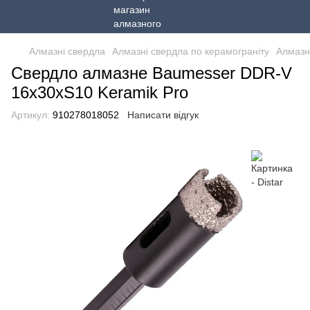
Алмазні свердла
Алмазні свердла по керамограніту
Алмазні
Свердло алмазне Baumesser DDR-V
16x30xS10 Keramik Pro
Артикул:
910278018052
Написати відгук