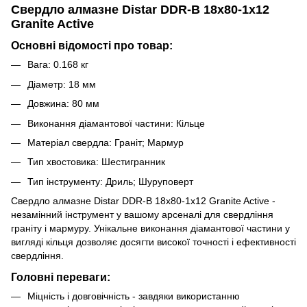
Свердло алмазне Distar DDR-B 18x80-1x12
Granite Active
Основні відомості про товар:
Вага: 0.168 кг
Діаметр: 18 мм
Довжина: 80 мм
Виконання діамантової частини: Кільце
Матеріал свердла: Граніт; Мармур
Тип хвостовика: Шестигранник
Тип інструменту: Дриль; Шуруповерт
Свердло алмазне Distar DDR-B 18x80-1x12 Granite Active -
незамінний інструмент у вашому арсеналі для свердління
граніту і мармуру. Унікальне виконання діамантової частини у
вигляді кільця дозволяє досягти високої точності і ефективності
свердління.
Головні переваги:
Міцність і довговічність - завдяки використанню