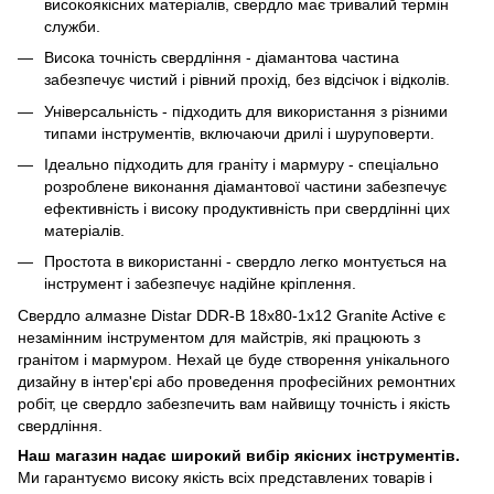
високоякісних матеріалів, свердло має тривалий термін
служби.
Висока точність свердління - діамантова частина
забезпечує чистий і рівний прохід, без відсічок і відколів.
Універсальність - підходить для використання з різними
типами інструментів, включаючи дрилі і шуруповерти.
Ідеально підходить для граніту і мармуру - спеціально
розроблене виконання діамантової частини забезпечує
ефективність і високу продуктивність при свердлінні цих
матеріалів.
Простота в використанні - свердло легко монтується на
інструмент і забезпечує надійне кріплення.
Свердло алмазне Distar DDR-B 18x80-1x12 Granite Active є
незамінним інструментом для майстрів, які працюють з
гранітом і мармуром. Нехай це буде створення унікального
дизайну в інтер'єрі або проведення професійних ремонтних
робіт, це свердло забезпечить вам найвищу точність і якість
свердління.
Наш магазин надає широкий вибір якісних інструментів.
Ми гарантуємо високу якість всіх представлених товарів і