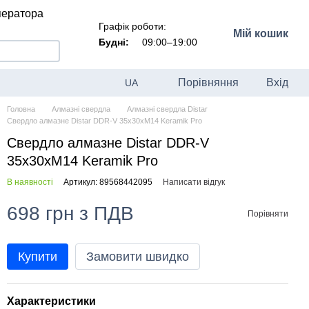
ператора
Графік роботи:
Мій кошик
Будні:
09:00–19:00
Порівняння
Вхід
UA
Головна
Алмазні свердла
Алмазні свердла Distar
Свердло алмазне Distar DDR-V 35x30xM14 Keramik Pro
Свердло алмазне Distar DDR-V
35x30xM14 Keramik Pro
В наявності
Артикул: 89568442095
Написати відгук
698 грн з ПДВ
Порівняти
Купити
Замовити швидко
Характеристики