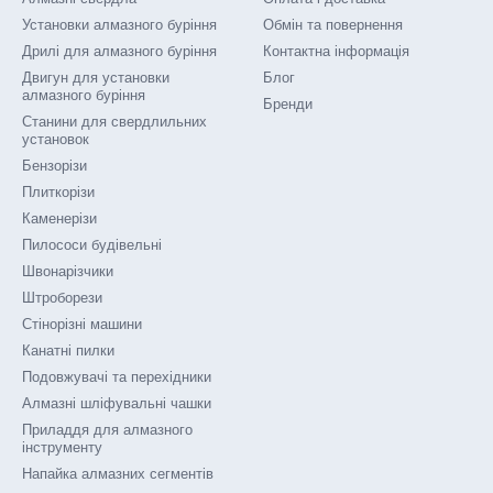
Установки алмазного буріння
Обмін та повернення
Дрилі для алмазного буріння
Контактна інформація
Двигун для установки
Блог
алмазного буріння
Бренди
Станини для свердлильних
установок
Бензорізи
Плиткорізи
Каменерізи
Пилососи будівельні
Швонарізчики
Штроборези
Стінорізні машини
Канатні пилки
Подовжувачі та перехідники
Алмазні шліфувальні чашки
Приладдя для алмазного
інструменту
Напайка алмазних сегментів