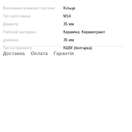
Виконання алмазної частини
Кільце
Тип хвостовика
М14
Диаметр
35 мм
Рабочий материал
Кераміка; Керамограніт
довжина
35 мм
Тип інструменту
КШМ (болгарка)
Доставка
Оплата
Гарантія