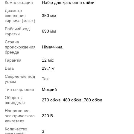
Комплектация
Набір для кріплення стійки
Диаметр
сверления
350 мм
кирпича (макс.)
Рабочий ход
690 мм
каретки
Страна
происхождения
Німеччина
бренда
Гарантія
12 міс
Вага
29.7 кг
Сверление под
Так
углом
Тип сверления
Мокрий
Обороты
270 об/хв; 480 об/хв; 780 об/хв
шпинделя
Напряжение
электрического
220 В
двигателя
Количество
3