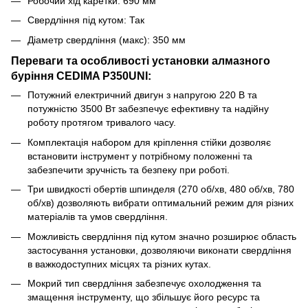
Робочий хід каретки: 690 мм
Свердління під кутом: Так
Діаметр свердління (макс): 350 мм
Переваги та особливості установки алмазного
буріння CEDIMA P350UNI:
Потужний електричний двигун з напругою 220 В та
потужністю 3500 Вт забезпечує ефективну та надійну
роботу протягом тривалого часу.
Комплектація набором для кріплення стійки дозволяє
встановити інструмент у потрібному положенні та
забезпечити зручність та безпеку при роботі.
Три швидкості обертів шпинделя (270 об/хв, 480 об/хв, 780
об/хв) дозволяють вибрати оптимальний режим для різних
матеріалів та умов свердління.
Можливість свердління під кутом значно розширює область
застосування установки, дозволяючи виконати свердління
в важкодоступних місцях та різних кутах.
Мокрий тип свердління забезпечує охолодження та
змащення інструменту, що збільшує його ресурс та