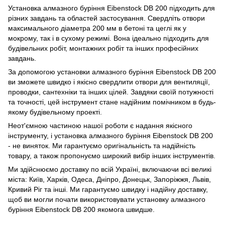
Установка алмазного буріння Eibenstock DB 200 підходить для
різних завдань та областей застосування. Свердліть отвори
максимального діаметра 200 мм в бетоні та цеглі як у
мокрому, так і в сухому режимі. Вона ідеально підходить для
будівельних робіт, монтажних робіт та інших професійних
завдань.
За допомогою установки алмазного буріння Eibenstock DB 200
ви зможете швидко і якісно свердлити отвори для вентиляції,
проводки, сантехніки та інших цілей. Завдяки своїй потужності
та точності, цей інструмент стане надійним помічником в будь-
якому будівельному проекті.
Неот'ємною частиною нашої роботи є надання якісного
інструменту, і установка алмазного буріння Eibenstock DB 200
- не виняток. Ми гарантуємо оригінальність та надійність
товару, а також пропонуємо широкий вибір інших інструментів.
Ми здійснюємо доставку по всій Україні, включаючи всі великі
міста: Київ, Харків, Одеса, Дніпро, Донецьк, Запоріжжя, Львів,
Кривий Ріг та інші. Ми гарантуємо швидку і надійну доставку,
щоб ви могли почати використовувати установку алмазного
буріння Eibenstock DB 200 якомога швидше.