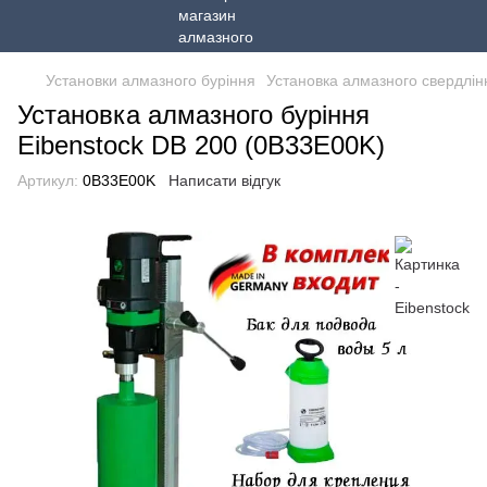
Установки алмазного буріння
Установка алмазного свердлін
Установка алмазного буріння
Eibenstock DB 200 (0B33E00K)
Артикул:
0B33E00K
Написати відгук