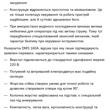
занурення.
Конструкція відрізняється простотою та мінімалізмом. Це
не тільки полегшує керування та робить пристрій
надійнішим, але й суттєво здешевлює його.
При використанні водяного охолодження виникає велика
небезпека для оператора під час витоку струму. Тому тут
передбачено спеціалізований захисний механізм, який
гарантує безпеку при керуванні інструментом.
Husqvarna DMS 160A, відгуки про яку лише підтверджують
заявлені переваги, характеризуються такими ознаками:
Верстат підключається до стандартної однофазної мережі
220 В.
Потужний та витривалий електродвигун має подвійну
ізоляцію.
Жорстка стійка створює умови для точної роботи та
дозволяє створювати отвори під кутом 90°.
Колонна жорстко зафіксована на підставі, є спеціальний
паз під анкерування.
Компактність, легка вага, ергономічність конструкції та