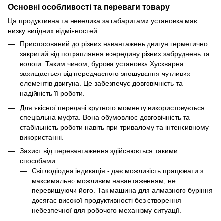
Основні особливості та переваги товару
Ця продуктивна та невелика за габаритами установка має
низку вигідних відмінностей:
Пристосований до різних навантажень двигун герметично
закритий від потрапляння всередину різних забруднень та
вологи. Таким чином, бурова установка Хускварна
захищається від передчасного зношування чутливих
елементів двигуна. Це забезпечує довговічність та
надійність її роботи.
Для якісної передачі крутного моменту використовується
спеціальна муфта. Вона обумовлює довговічність та
стабільність роботи навіть при тривалому та інтенсивному
використанні.
Захист від перевантаження здійснюється такими
способами:
Світлодіодна індикація - дає можливість працювати з
максимально можливим навантаженням, не
перевищуючи його. Так машина для алмазного буріння
досягає високої продуктивності без створення
небезпечної для робочого механізму ситуації.