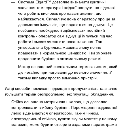
Система Elgard™ дозволяє визначити критичні
значення температури і вхідної напруги, на підставі
чого робить висновок про навантаження, що
наближається. Сигналізує вона оператору про це за
допомогою імпульсів, що подаються на двигун. Це
позбавляє необхідності здійснювати постійний
контроль - оператор сам відчує ці імпульси під час
роботи і зможе зменшити навантаження. Так
універсальна бурильна машина знову почне
працювати з нормальною швидкістю, і ви зможете
продовжити буріння в оптимальному режимі.
Мотор оснащений спеціальним термозахистом, який
діє негайно при нагріванні до певного значення. У
такому випадку просто вимкнено пристрій.
Усі ці способи покликані підвищити продуктивність та значно
збільшити термін безпроблемної експлуатації обладнання.
Стійка оснащена метричною шкалою, що дозволяє
контролювати глибину буріння. Переміщення вздовж неї
легко відзначається оператором. Таким чином,
електродриль зі стійкою, купити яку ви можете у нашому
магазині, може бурити отвори із заданими параметрами