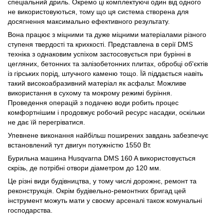
спеціальний дриль. Окремо ці комплектуючі один від одного
не використовуються, тому що ця система створена для
досягнення максимально ефективного результату.
Вона працює з міцними та дуже міцними матеріалами різного
ступеня твердості та крихкості. Представлена в серії DMS
техніка з однаковим успіхом застосовується при бурінні в
цегляних, бетонних та залізобетонних плитах, обробці об'єктів
із гірських порід, штучного каменю тощо. Їй піддається навіть
такий високоабразивний матеріал як асфальт. Можливе
використання в сухому та мокрому режимі буріння.
Проведення операцій з подачею води робить процес
комфортнішим і продовжує робочий ресурс насадки, оскільки
не дає їй перегріватися.
Упевнене виконання найбільш поширених завдань забезпечує
встановлений тут двигун потужністю 1550 Вт.
Бурильна машина Husqvarna DMS 160 A використовується
скрізь, де потрібні отвори діаметром до 120 мм.
Це різні види будівництва, у тому числі дорожнє, ремонт та
реконструкція. Окрім будівельно-ремонтних бригад цей
інструмент можуть мати у своєму арсеналі також комунальні
господарства.