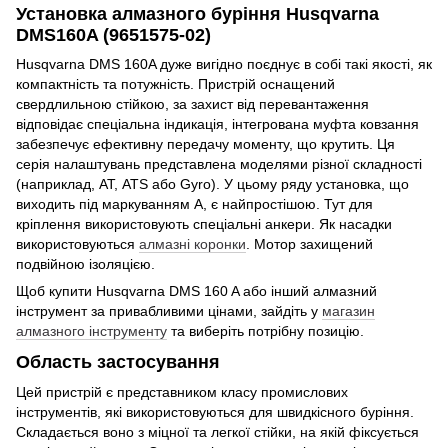
Установка алмазного буріння Husqvarna
DMS160A (9651575-02)
Husqvarna DMS 160A дуже вигідно поєднує в собі такі якості, як
компактність та потужність. Пристрій оснащений
свердлильною стійкою, за захист від перевантаження
відповідає спеціальна індикація, інтегрована муфта ковзання
забезпечує ефективну передачу моменту, що крутить. Ця
серія налаштувань представлена моделями різної складності
(наприклад, АТ, ATS або Gyro). У цьому ряду установка, що
виходить під маркуванням А, є найпростішою. Тут для
кріплення використовують спеціальні анкери. Як насадки
використовуються
алмазні коронки
. Мотор захищений
подвійною ізоляцією.
Щоб купити Husqvarna DMS 160 A або інший алмазний
інструмент за привабливими цінами, зайдіть у
магазин
алмазного інструменту
та виберіть потрібну позицію.
Область застосування
Цей пристрій є представником класу промислових
інструментів, які використовуються для швидкісного буріння.
Складається воно з міцної та легкої стійки, на якій фіксується