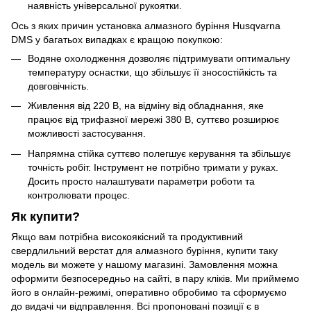
наявність універсальної рукоятки.
Ось з яких причин установка алмазного буріння Husqvarna
DMS у багатьох випадках є кращою покупкою:
Водяне охолодження дозволяє підтримувати оптимальну
температуру оснастки, що збільшує її зносостійкість та
довговічність.
Живлення від 220 В, на відміну від обладнання, яке
працює від трифазної мережі 380 В, суттєво розширює
можливості застосування.
Напрямна стійка суттєво полегшує керування та збільшує
точність робіт. Інструмент не потрібно тримати у руках.
Досить просто налаштувати параметри роботи та
контролювати процес.
Як купити?
Якщо вам потрібна високоякісний та продуктивний
свердлильний верстат для алмазного буріння, купити таку
модель ви можете у нашому магазині. Замовлення можна
оформити безпосередньо на сайті, в пару кліків. Ми приймемо
його в онлайн-режимі, оперативно обробимо та сформуємо
до видачі чи відправлення. Всі пропоновані позиції є в