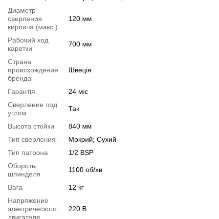
Диаметр
сверления
120 мм
кирпича (макс.)
Рабочий ход
700 мм
каретки
Страна
происхождения
Швеція
бренда
Гарантія
24 міс
Сверление под
Так
углом
Высота стойки
840 мм
Тип сверления
Мокрий; Сухий
Тип патрона
1/2 BSP
Обороты
1100 об/хв
шпинделя
Вага
12 кг
Напряжение
электрического
220 В
двигателя