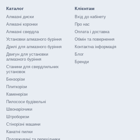
Каталог
Клієнтам
Алмазні диски
Вхід до кабінету
Алмазні коронки
Про нас
Алмазні свердла
Оплата і доставка
Установки алмазного буріння
Обмін та повернення
Дрилі для алмазного буріння
Контактна інформація
Двигун для установки
Блог
алмазного буріння
Бренди
Станини для свердлильних
установок
Бензорізи
Плиткорізи
Каменерізи
Пилососи будівельні
Швонарізчики
Штроборези
Стінорізні машини
Канатні пилки
Подовжувачі та перехідники