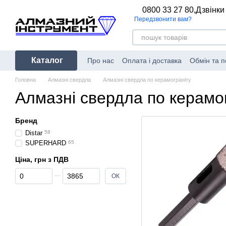
Перейти до основного контенту
0800 33 27 80,
Дзвінки
Передзвонити вам?
Каталог
Про нас
Оплата і доставка
Обмін та 
Головна
Алмазні свердла
Алмазні свердла по керамограніту
Алмазні свердла по керамо
Бренд
Distar
58
SUPERHARD
65
Ціна, грн з ПДВ
Від Ціна, грн з ПДВ
До Ціна, грн з ПДВ
ОК