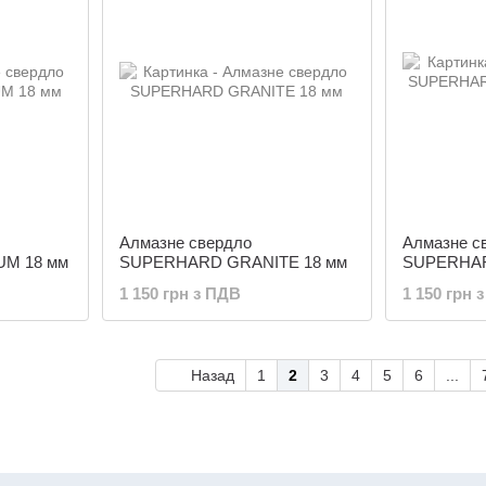
Алмазне свердло
Алмазне с
M 18 мм
SUPERHARD GRANITE 18 мм
SUPERHA
БЕТОН 18
1 150 грн з ПДВ
1 150 грн 
Назад
1
2
3
4
5
6
...