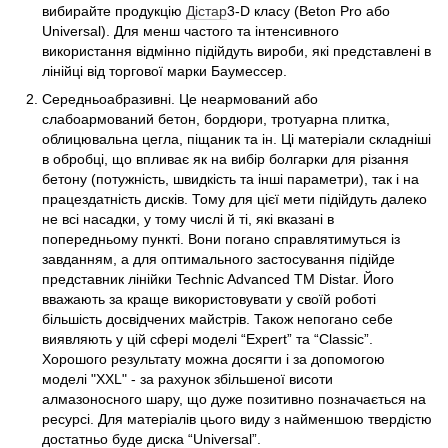
вибирайте продукцію
Дістар
3-D класу (Beton Pro або
Universal). Для менш частого та інтенсивного
використання відмінно підійдуть вироби, які представлені в
лінійці від торгової марки Баумессер.
Середньоабразивні. Це неармований або
слабоармований бетон, бордюри, тротуарна плитка,
облицювальна цегла, піщаник та ін. Ці матеріали складніші
в обробці, що впливає як на вибір болгарки для різання
бетону (потужність, швидкість та інші параметри), так і на
працездатність дисків. Тому для цієї мети підійдуть далеко
не всі насадки, у тому числі й ті, які вказані в
попередньому пункті. Вони погано справлятимуться із
завданням, а для оптимального застосування підійде
представник лінійки Technic Advanced ТМ Distar. Його
вважають за краще використовувати у своїй роботі
більшість досвідчених майстрів. Також непогано себе
виявляють у цій сфері моделі “Expert” та “Classic”.
Хорошого результату можна досягти і за допомогою
моделі "XXL" - за рахунок збільшеної висоти
алмазоносного шару, що дуже позитивно позначається на
ресурсі. Для матеріалів цього виду з найменшою твердістю
достатньо буде диска “Universal”.