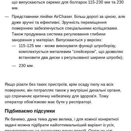
що випускаються окремо для болгарок 115-230 мм та 230
мм.
Представники лінійки AirChaser. Більш дорогі за ціною, але
дуже зручні та ефективні. Зручність переміщення
поверхнею забезпечується спеціальними коліщатками.
Також продумана система регулювання глибини
занурення у матеріал. Випускаються у версіях:
115-125 мм - може виконувати функції штроборізу,
комплектується металевим “спейсером”, що дозволяє
встановити два диски з регульованої ширини штроби);
230 мм.
Якщо різати без таких пристроїв, крім осаду пилу на всіх
поверхнях, він потрапляє також у внутрішні дихальні органи,
що спричиняє критичну небезпеку для здоров'я. Тому
оператор обов'язково має бути у респіраторі.
Підбиваємо підсумки
Як бачимо, дана тема дуже велика, і для кожної конкретної
задачі можна підібрати найоптимальніший варіант із усіх,
представлених на сучасному ринку версій. Оскільки цілі