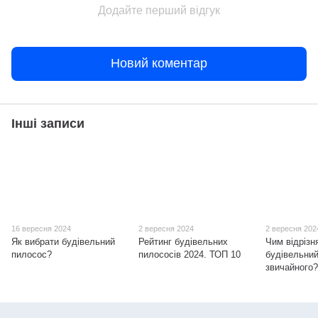
Додайте перший відгук
Новий коментар
Інші записи
16 вересня 2024
2 вересня 2024
2 вересня 202
Як вибрати будівельний
Рейтинг будівельних
Чим відрізн
пилосос?
пилососів 2024. ТОП 10
будівельний
звичайного