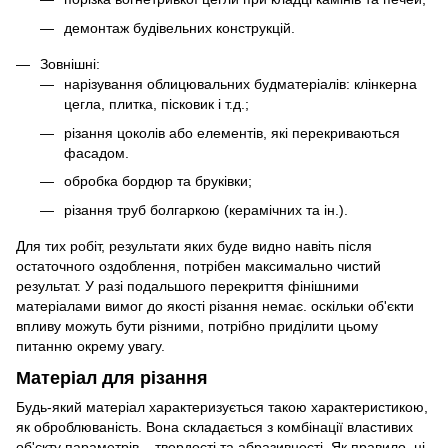
демонтаж будівельних конструкцій.
Зовнішні:
нарізування облицювальних будматеріалів: клінкерна
цегла, плитка, пісковик і т.д.;
різання цоколів або елементів, які перекриваються
фасадом.
обробка бордюр та бруківки;
різання труб болгаркою (керамічних та ін.).
Для тих робіт, результати яких буде видно навіть після
остаточного оздоблення, потрібен максимально чистий
результат. У разі подальшого перекриття фінішними
матеріалами вимог до якості різання немає. оскільки об'єкти
впливу можуть бути різними, потрібно приділити цьому
питанню окрему увагу.
Матеріал для різання
Будь-який матеріал характеризується такою характеристикою,
як оброблюваність. Вона складається з комбінації властивих
об'єкту параметрів – твердості та абразивності. Як правило, ці