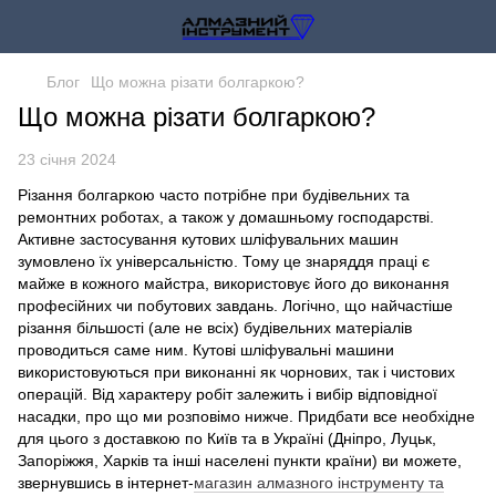
Блог
Що можна різати болгаркою?
Що можна різати болгаркою?
23 січня 2024
Різання болгаркою часто потрібне при будівельних та
ремонтних роботах, а також у домашньому господарстві.
Активне застосування кутових шліфувальних машин
зумовлено їх універсальністю. Тому це знаряддя праці є
майже в кожного майстра, використовує його до виконання
професійних чи побутових завдань. Логічно, що найчастіше
різання більшості (але не всіх) будівельних матеріалів
проводиться саме ним. Кутові шліфувальні машини
використовуються при виконанні як чорнових, так і чистових
операцій. Від характеру робіт залежить і вибір відповідної
насадки, про що ми розповімо нижче. Придбати все необхідне
для цього з доставкою по Київ та в Україні (Дніпро, Луцьк,
Запоріжжя, Харків та інші населені пункти країни) ви можете,
звернувшись в інтернет-
магазин алмазного інструменту та