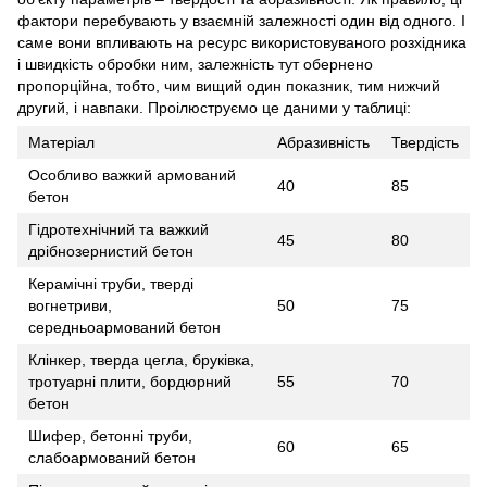
фактори перебувають у взаємній залежності один від одного. І
саме вони впливають на ресурс використовуваного розхідника
і швидкість обробки ним, залежність тут обернено
пропорційна, тобто, чим вищий один показник, тим нижчий
другий, і навпаки. Проілюструємо це даними у таблиці:
Матеріал
Абразивність
Твердість
Особливо важкий армований
40
85
бетон
Гідротехнічний та важкий
45
80
дрібнозернистий бетон
Керамічні труби, тверді
вогнетриви,
50
75
середньоармований бетон
Клінкер, тверда цегла, бруківка,
тротуарні плити, бордюрний
55
70
бетон
Шифер, бетонні труби,
60
65
слабоармований бетон