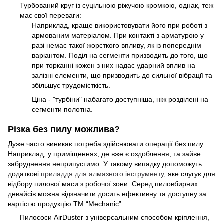
Турбований круг із суцільною ріжучою кромкою, однак, теж
має свої переваги:
Наприклад, краще використовувати його при роботі з
армованим матеріалом. При контакті з арматурою у
разі немає такої жорсткого впливу, як із попереднім
варіантом. Поділ на сегменти призводить до того, що
при торканні кожен з них надає ударний вплив на
залізні елементи, що призводить до сильної вібрації та
збільшує трудомісткість.
Ціна - "турбіни" набагато доступніша, ніж розділені на
сегменти полотна.
Різка без пилу можлива?
Дуже часто виникає потреба здійснювати операції без пилу.
Наприклад, у приміщеннях, де вже є оздоблення, та зайве
забруднення неприпустимо. У такому випадку допоможуть
додаткові
приладдя для алмазного інструменту
, яке слугує для
відбору пилової маси з робочої зони. Серед пиловбирних
девайсів можна відзначити досить ефективну та доступну за
вартістю продукцію ТМ “Mechanic”:
Пилососи AirDuster з універсальним способом кріплення,