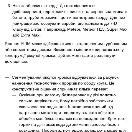
Низькоабразивні тверді. До них відносяться
дрібнозернисті, гідротехнічні, високо- та середньоармовані
бетони, труби керамічні, цегли вогнетривкі тверді. Для них
найкраще застосовувати вироби, що належать до 7-D
класу від Distar. Наприклад, Meteor, Meteor H15, Super Max
або Extra Max.
Різання УШМ може здійснюватися з встановленим турбованим
або сегментним диском. Відмінності між ними виражаються у
конструкції ріжучої кромки. Цей момент варто розглянути
докладніше:
Сегментування ріжучої кромки відбувається за рахунок
нанесення технологічних прорізів по ободу круга. Це
конструктивне рішення спричиняє кілька переваг:
Оскільки при довгому безперервному різі полотно
сильно нагрівається, йому потрібно забезпечити
своєчасне охолодження. Інакше розширений від
нагрівання метал при твердому впливі з об'єктом
обробки має більше шансів на пошкодження. Крім того,
термічна дія також веде до зниження зносостійкості
розхідника. Прорізи ж, по-перше, залишають місце для