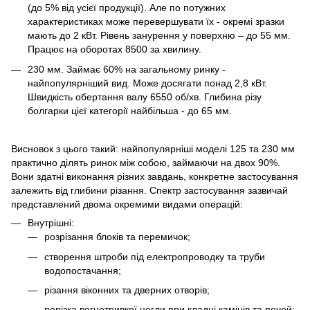
(до 5% від усієї продукції). Але по потужних
характеристиках може перевершувати їх - окремі зразки
мають до 2 кВт. Рівень занурення у поверхню – до 55 мм.
Працює на оборотах 8500 за хвилину.
230 мм. Займає 60% на загальному ринку -
найпопулярніший вид. Може досягати понад 2,8 кВт.
Швидкість обертання валу 6550 об/хв. Глибина різу
болгарки цієї категорії найбільша - до 65 мм.
Висновок з цього такий: найпопулярніші моделі 125 та 230 мм
практично ділять ринок між собою, займаючи на двох 90%.
Вони здатні виконання різних завдань, конкретне застосування
залежить від глибини різання. Спектр застосування зазвичай
представлений двома окремими видами операцій:
Внутрішні:
розрізання блоків та перемичок;
створення штроби під електропроводку та труби
водопостачання;
різання віконних та дверних отворів;
порізка вогнетривкої цегли при кладці камінів та печей;