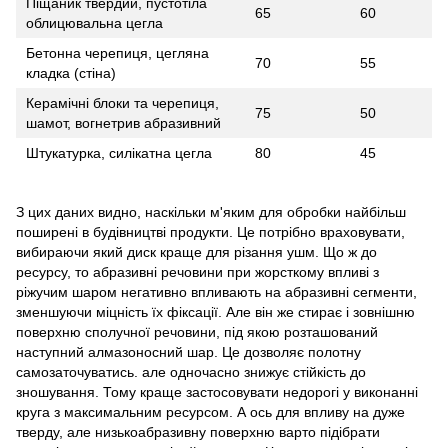
Піщаник твердий, пустотіла
65
60
облицювальна цегла
Бетонна черепиця, цегляна
70
55
кладка (стіна)
Керамічні блоки та черепиця,
75
50
шамот, вогнетрив абразивний
Штукатурка, силікатна цегла
80
45
З цих даних видно, наскільки м'яким для обробки найбільш
поширені в будівництві продукти. Це потрібно враховувати,
вибираючи який диск краще для різання ушм. Що ж до
ресурсу, то абразивні речовини при жорсткому впливі з
ріжучим шаром негативно впливають на абразивні сегменти,
зменшуючи міцність їх фіксації. Але він же стирає і зовнішню
поверхню сполучної речовини, під якою розташований
наступний алмазоносний шар. Це дозволяє полотну
самозаточуватись. але одночасно знижує стійкість до
зношування. Тому краще застосовувати недорогі у виконанні
круга з максимальним ресурсом. А ось для впливу на дуже
тверду, але низькоабразивну поверхню варто підібрати