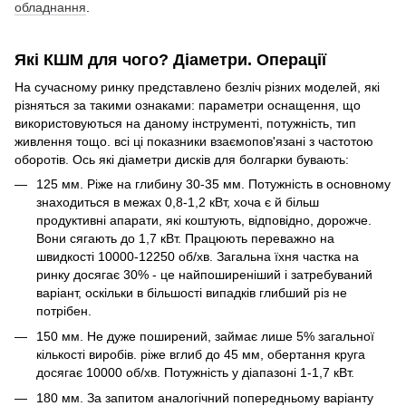
обладнання
.
Які КШМ для чого? Діаметри. Операції
На сучасному ринку представлено безліч різних моделей, які
різняться за такими ознаками: параметри оснащення, що
використовуються на даному інструменті, потужність, тип
живлення тощо. всі ці показники взаємопов'язані з частотою
оборотів. Ось які діаметри дисків для болгарки бувають:
125 мм. Ріже на глибину 30-35 мм. Потужність в основному
знаходиться в межах 0,8-1,2 кВт, хоча є й більш
продуктивні апарати, які коштують, відповідно, дорожче.
Вони сягають до 1,7 кВт. Працюють переважно на
швидкості 10000-12250 об/хв. Загальна їхня частка на
ринку досягає 30% - це найпоширеніший і затребуваний
варіант, оскільки в більшості випадків глибший різ не
потрібен.
150 мм. Не дуже поширений, займає лише 5% загальної
кількості виробів. ріже вглиб до 45 мм, обертання круга
досягає 10000 об/хв. Потужність у діапазоні 1-1,7 кВт.
180 мм. За запитом аналогічний попередньому варіанту