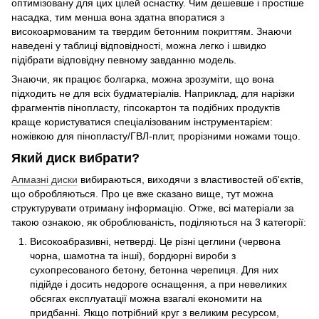
оптимізовану для цих цілей оснастку. Чим дешевше і простіше
насадка, тим менша вона здатна впоратися з
високоармованим та твердим бетонним покриттям. Знаючи
наведені у таблиці відповідності, можна легко і швидко
підібрати відповідну певному завданню модель.
Знаючи, як працює болгарка, можна зрозуміти, що вона
підходить не для всіх будматеріалів. Наприклад, для нарізки
фрагментів пінопласту, гіпсокартон та подібних продуктів
краще користуватися спеціалізованим інструментарієм:
ножівкою для пінопласту/ГВЛ-плит, прорізними ножами тощо.
Який диск вибрати?
Алмазні диски
вибираються, виходячи з властивостей об'єктів,
що обробляються. Про це вже сказано вище, тут можна
структурувати отриману інформацію. Отже, всі матеріали за
такою ознакою, як оброблюваність, поділяються на 3 категорії:
Високоабразивні, нетверді. Це різні цеглини (червона
чорна, шамотна та інші), бордюрні вироби з
сухопресованого бетону, бетонна черепиця. Для них
підійде і досить недороге оснащення, а при невеликих
обсягах експлуатації можна взагалі економити на
придбанні. Якщо потрібний круг з великим ресурсом,