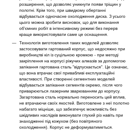
розширення, що дозволяє уникнути появи тріщин у
полотні. Крім того, при швидкому обертанні
відбувається одночасне охолодження диска. З усього
цього можна зробити висновок, що для виконання
об'ємних робіт в інтенсивному режимі без перерв
краще використовувати саме це оснащення.
Технологія виготовлення таких моделей дозволяє
застосовувати гартований корпус, що недосяжно при
виробництві кіл із суцільною кромкою - при методі
закріплення на корпусі ріжучих алмазів за допомогою
запікання гартована сталь "відпускається". Це означає,
що вона втрачає свої привабливі експлуатаційні
властивості. При створенні сегментних моделей
відбувається запікання сегментів окремо, після чого
приварюються лазерним зварюванням до корпусу.
Загартована сталь нормально переносить цей вплив,
не втрачаючи своїх якостей. Виготовлене з неї полотно
набагато міцніше, що забезпечує можливість без
шкідливих наслідків виконувати глухий різ навіть при
знаходженні під кожухом (без повітряного
охолодження). Корпус не деформуватиметься.