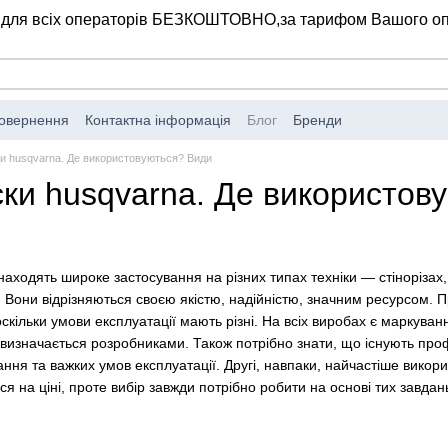
 для всіх операторів БЕЗКОШТОВНО,
за тарифом Вашого о
повернення
Контактна інформація
Блог
Бренди
ки husqvarna. Де використовуються? Види
ски husqvarna. Де використов
находять широке застосування на різних типах техніки — стінорізах,
Вони відрізняються своєю якістю, надійністю, значним ресурсом. П
скільки умови експлуатації мають різні. На всіх виробах є маркуван
я визначається розробниками. Також потрібно знати, що існують проф
ання та важких умов експлуатації. Другі, навпаки, найчастіше вико
 на ціні, проте вибір завжди потрібно робити на основі тих завдань