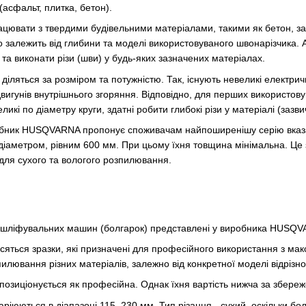
(асфальт, плитка, бетон).
цювати з твердими будівельними матеріалами, такими як бетон, заліз
 залежить від глибини та моделі використовуваного швонарізчика.
а виконати різи (шви) у будь-яких зазначених матеріалах.
діляться за розміром та потужністю. Так, існують невеликі електрич
вигунів внутрішнього згоряння. Відповідно, для перших використову
ликі по діаметру круги, здатні робити глибокі різи у матеріалі (зазв
обник HUSQVARNA пропонує споживачам найпоширенішу серію вказа
діаметром, рівним 600 мм. При цьому їхня товщина мінімальна. Це
для сухого та вологого розпилювання.
х шліфувальних машин (болгарок) представлені у виробника HUSQVA
сяться зразки, які призначені для професійного використання з м
лювання різних матеріалів, залежно від конкретної моделі відрізно
позиціонується як професійна. Однак їхня вартість нижча за збережен
варіюються в діапазоні 115–230 мм. Тип різання - сухий, оскільки 