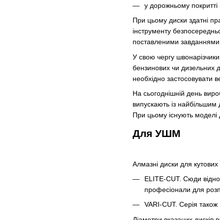
у дорожньому покритті 
При цьому диски здатні пра
інструменту безпосередньо
поставленими завданнями т
У свою чергу швонарізчики 
бензинових чи дизельних д
необхідно застосовувати ве
На сьогоднішній день вир
випускають із найбільшим 
При цьому існують моделі 
Для УШМ
Алмазні диски для кутови
ELITE-CUT. Сюди відно
професіонали для розпи
VARI-CUT. Серія також 
Діаметри вказаних дисків 