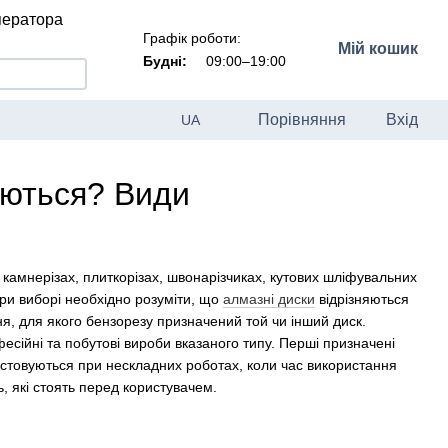
ператора
Графік роботи:
Мій кошик
Будні:
09:00–19:00
Порівняння
Вхід
UA
уються? Види
 камнерізах, плиткорізах, швонарізчиках, кутових шліфувальних
ри виборі необхідно розуміти, що
алмазні диски
відрізняються
ня, для якого бензорезу призначений той чи інший диск.
есійні та побутові вироби вказаного типу. Перші призначені
ристовуються при нескладних роботах, коли час використання
, які стоять перед користувачем.