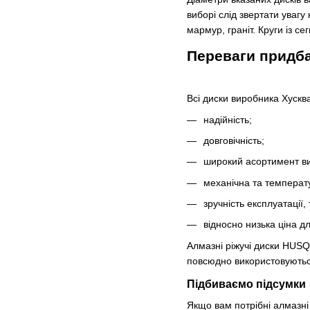
виборі слід звертати увагу
мармур, граніт. Круги із 
Переваги придб
Всі диски виробника Хускв
надійність;
довговічність;
широкий асортимент виб
механічна та температу
зручність експлуатації,
відносно низька ціна дл
Алмазні ріжучі диски HUSQ
повсюдно використовуються
Підбиваємо підсумки
Якщо вам потрібні алмазн