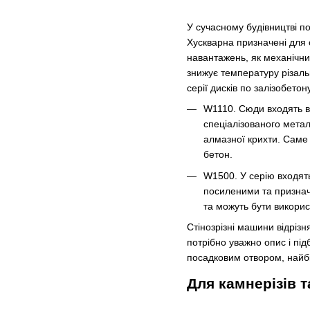
У сучасному будівництві по
Хускварна призначені для с
навантажень, як механічних
знижує температуру різальн
серії дисків по залізобетон
W1110. Сюди входять ви
спеціалізованого метал
алмазної крихти. Саме 
бетон.
W1500. У серію входять
посиленими та признач
та можуть бути викорис
Стінозрізні машини відрізн
потрібно уважно опис і під
посадковим отвором, найбі
Для камнерізів т