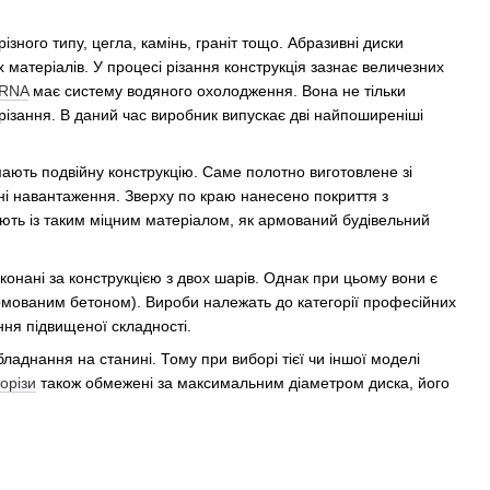
ізного типу, цегла, камінь, граніт тощо. Абразивні диски
 матеріалів. У процесі різання конструкція зазнає величезних
RNA
має систему водяного охолодження. Вона не тільки
 різання. В даний час виробник випускає дві найпоширеніші
мають подвійну конструкцію. Саме полотно виготовлене зі
ні навантаження. Зверху по краю нанесено покриття з
юють із таким міцним матеріалом, як армований будівельний
онані за конструкцією з двох шарів. Однак при цьому вони є
рмованим бетоном). Вироби належать до категорії професійних
ння підвищеної складності.
бладнання на станині. Тому при виборі тієї чи іншої моделі
орізи
також обмежені за максимальним діаметром диска, його