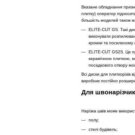
Вказане обладнання призна
плитку) оператор підносить
більшість моделей також м
ELITE-CUT GS. Такі дис
виконувати розпилюванн
кромки та посиленому к
ELITE-CUT GS2S. Це про
керамічною плиткою, ма
посадкового отвору мож
Всі диски для плиткорізів
виробник постійно розширю
Для швонарізчик
Нарізка швів може викорис
полу;
стелі будівель;