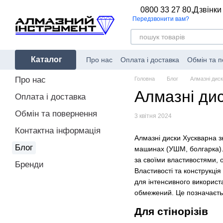
Перейти до основного контенту
0800 33 27 80,
Дзвінки
Передзвонити вам?
Каталог
Про нас
Оплата і доставка
Обмін та 
Про нас
Головна
Блог
Алмазні дис
Алмазні ди
Оплата і доставка
Обмін та повернення
3 квітня 2024
Контактна інформація
Алмазні диски Хускварна з
Блог
машинах (УШМ, болгарка). 
за своїми властивостями, о
Бренди
Властивості та конструкці
для інтенсивного використ
обмежений. Це позначається
Для стінорізів