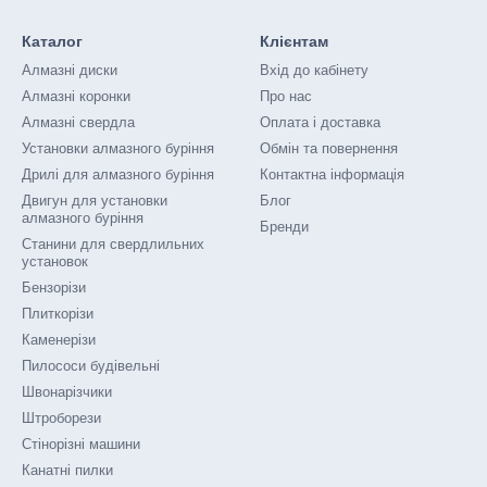
Каталог
Клієнтам
Алмазні диски
Вхід до кабінету
Алмазні коронки
Про нас
Алмазні свердла
Оплата і доставка
Установки алмазного буріння
Обмін та повернення
Дрилі для алмазного буріння
Контактна інформація
Двигун для установки
Блог
алмазного буріння
Бренди
Станини для свердлильних
установок
Бензорізи
Плиткорізи
Каменерізи
Пилососи будівельні
Швонарізчики
Штроборези
Стінорізні машини
Канатні пилки