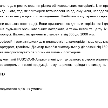
чене для розпилювання різних облицювальних матеріалів, і, як прави
 до нього, тоді як
плиткорізи
встановлені на одному місці, неподалік
ають систему водяного охолодження. Найбільш популярними серіями
ки ширшого спектра дії. Вони призначені як для плиткорізів, так і д
я будь-яких облицювальних матеріалів, а також бетон та цеглу. Їх 
орпусі. Діаметр інструментів становить від 300 до 1000 мм.
фесійні алмазні диски для плиткорізів та камнерізів, і має суцільн
рмуром, гранітом. Діаметр виробів знаходиться у діапазоні від 180
е використовуватися з різними типами плиткорізів.
 від компанії HUSQVARNA призначені для так званого мокрого різання
є асортимент своєї продукції, тому на ринок періодично виходять но
ів
товуватися в різних умовах: