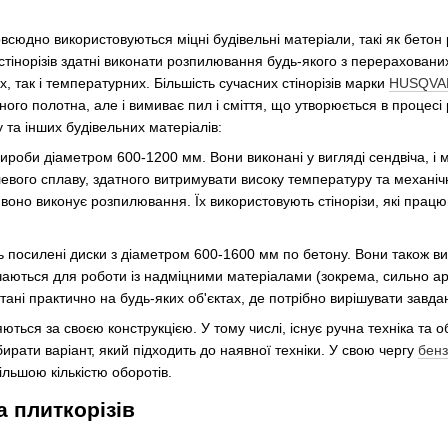
всюдно використовуються міцні будівельні матеріали, такі як бетон р
тінорізів здатні виконати розпилювання будь-якого з перерахованих
, так і температурних. Більшість сучасних стінорізів марки
HUSQVA
ого полотна, але і вимиває пил і сміття, що утворюється в процесі
у та інших будівельних матеріалів:
роби діаметром 600-1200 мм. Вони виконані у вигляді сендвіча, і 
евого сплаву, здатного витримувати високу температуру та механіч
воно виконує розпилювання. Їх використовують стінорізи, які прац
 посилені диски з діаметром 600-1600 мм по бетону. Вони також вик
аються для роботи із надміцними матеріалами (зокрема, сильно а
тані практично на будь-яких об'єктах, де потрібно вирішувати завда
яються за своєю конструкцією. У тому числі, існує ручна техніка та о
бирати варіант, який підходить до наявної техніки. У свою чергу
бенз
льшою кількістю оборотів.
а плиткорізів