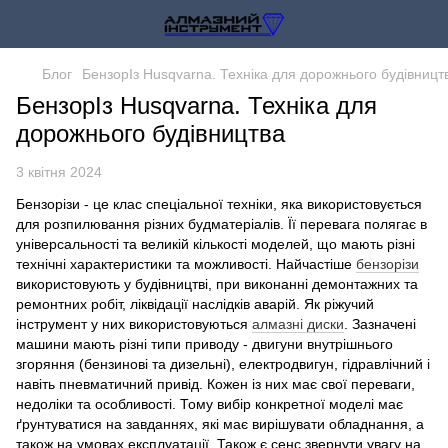
Блог
БензорІз Husqvarna. Техніка для дорожнього будівницт
БензорІз Husqvarna. Техніка для
дорожнього будівництва
3 квітня 2024
Бензорізи - це клас спеціальної техніки, яка використовується
для розпилювання різних будматеріалів. Її перевага полягає в
універсальності та великій кількості моделей, що мають різні
технічні характеристики та можливості. Найчастіше
бензорізи
використовують у будівництві, при виконанні демонтажних та
ремонтних робіт, ліквідації наслідків аварій. Як ріжучий
інструмент у них використовуються
алмазні диски
. Зазначені
машини мають різні типи приводу - двигуни внутрішнього
згоряння (бензинові та дизельні), електродвигун, гідравлічний і
навіть пневматичний привід. Кожен із них має свої переваги,
недоліки та особливості. Тому вибір конкретної моделі має
ґрунтуватися на завданнях, які має вирішувати обладнання, а
також на умовах експлуатації. Також є сенс звернути увагу на