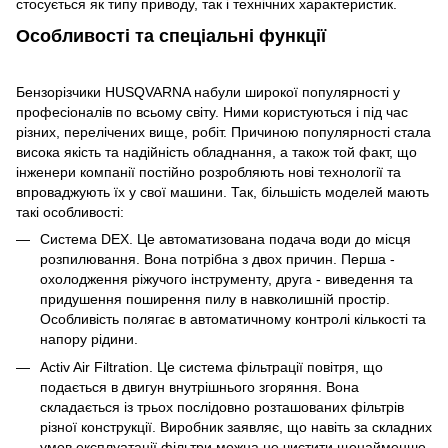
стосується як типу приводу, так і технічних характеристик.
Особливості та спеціальні функції
Бензорізчики HUSQVARNA набули широкої популярності у
професіоналів по всьому світу. Ними користуються і під час
різних, перелічених вище, робіт. Причиною популярності стала
висока якість та надійність обладнання, а також той факт, що
інженери компанії постійно розробляють нові технології та
впроваджують їх у свої машини. Так, більшість моделей мають
такі особливості:
Система DEX. Це автоматизована подача води до місця
розпилювання. Вона потрібна з двох причин. Перша -
охолодження ріжучого інструменту, друга - виведення та
придушення поширення пилу в навколишній простір.
Особливість полягає в автоматичному контролі кількості та
напору рідини.
Activ Air Filtration. Це система фільтрації повітря, що
подається в двигун внутрішнього згоряння. Вона
складається із трьох послідовно розташованих фільтрів
різної конструкції. Виробник заявляє, що навіть за складних
умов експлуатації фільтри можна не чистити щонайменше