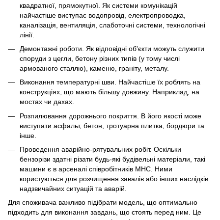
квадратної, прямокутної. Як системи комунікацій
найчастіше виступає водопровід, електропроводка,
каналізація, вентиляція, слаботочні системи, технологічні
лінії.
Демонтажні роботи. Як відповідні об'єкти можуть служити
споруди з цегли, бетону різних типів (у тому числі
армованого сталлю), каменю, граніту, металу.
Виконання температурні шви. Найчастіше їх роблять на
конструкціях, що мають більшу довжину. Наприклад, на
мостах чи дахах.
Розпилювання дорожнього покриття. В його якості може
виступати асфальт, бетон, тротуарна плитка, бордюри та
інше.
Проведення аварійно-рятувальних робіт. Оскільки
бензорізи здатні різати будь-які будівельні матеріали, такі
машини є в арсеналі співробітників МНС. Ними
користуються для розчищення завалів або інших наслідків
надзвичайних ситуацій та аварій.
Для споживача важливо підібрати модель, що оптимально
підходить для виконання завдань, що стоять перед ним. Це