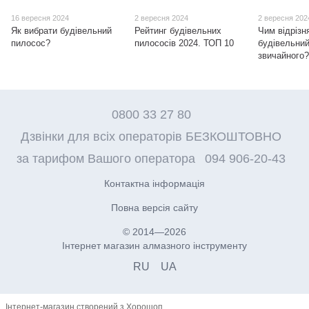
16 вересня 2024
2 вересня 2024
2 вересня 202
Як вибрати будівельний
Рейтинг будівельних
Чим відрізн
пилосос?
пилососів 2024. ТОП 10
будівельний
звичайного
0800 33 27 80
Дзвінки для всіх операторів БЕЗКОШТОВНО
за тарифом Вашого оператора
094 906-20-43
Контактна інформація
Повна версія сайту
© 2014—2026
Інтернет магазин алмазного інструменту
RU
UA
Інтернет-магазин створений з Хорошоп