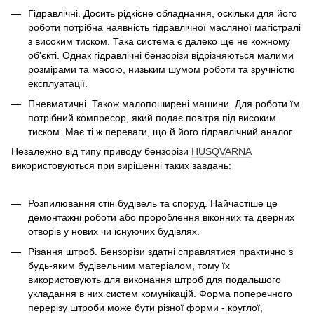
Гідравлічні. Досить рідкісне обладнання, оскільки для його
роботи потрібна наявність гідравлічної масляної магістралі
з високим тиском. Така система є далеко ще не кожному
об'єкті. Однак гідравлічні бензорізи відрізняються малими
розмірами та масою, низьким шумом роботи та зручністю
експлуатації.
Пневматичні. Також малопоширені машини. Для роботи їм
потрібний компресор, який подає повітря під високим
тиском. Має ті ж переваги, що й його гідравлічний аналог.
Незалежно від типу приводу бензорізи
HUSQVARNA
використовуються при вирішенні таких завдань:
Розпилювання стін будівель та споруд. Найчастіше це
демонтажні роботи або пророблення віконних та дверних
отворів у нових чи існуючих будівлях.
Різання штроб. Бензорізи здатні справлятися практично з
будь-яким будівельним матеріалом, тому їх
використовують для виконання штроб для подальшого
укладання в них систем комунікацій. Форма поперечного
перерізу штроби може бути різної форми - круглої,