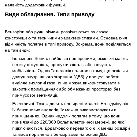
наявність додаткових функцій.
Види обладнання. Типи приводу
Бензорізи або ручні різчики розрізняються за своєю
конструкцією та технічними характеристиками. Основна їхня
відмінність полягає в типі приводу. Зокрема, вони поділяються
на такі види:
Бензинові. Вони є найбільш поширеними, оскільки мають
велику потужність, продуктивність і забезпечують
мобільність. Однак їх недолік полягає в тому, що оскільки
двигун внутрішнього згоряння (ДВЗ) у процесі роботи
виділяє вихлопні гази, їх не можна використовувати в
закритих приміщеннях або обмежених просторах без
примусової вентиляції.
Електричні. Також досить поширені моделі. На відміну від
їх бензинових аналогів, їх можна використовувати в
приміщеннях. Однак недолік полягає в тому, що вони
прив'язані до 220/380 Вольт електричної мережі, до якої
підключаються. Додатковою перевагою є їх менші розміри
та маса порівняно з бензорізами на основі ДВЗ.