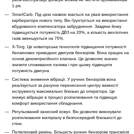
1 рік.
SmartCarb. Під цією назвою мається на увазі використання
карбюратора нового типу. Він ґрунтується на використанні
вбудованого компенсатора забруднення. Завдяки йому
підвищується потужність ДВЗ на 20%, а кількість вихлопних
газів зменшується на 75%.
X-Torg. Це новаторська технологія підвищення потужності
бензинових приводних двигунів бензорізів. Вона працює на
основі декомпресійного клапана. Це дозволяє значно
знизити споживання палива і при цьому підвищити
потужність двигуна.
Система зниження вібрації. У ручних бензорізів вона
реалізується за рахунок перенесення центру важкості
інструменту максимально близько до оператора. Це
знижує вібрацію в процесі розпилювання та підвищує
комфорт використання обладнання.
Регульований захисний кожух. Він дозволяє виконувати
розпилювання матеріалу в безпосередній близькості до
стіни.
Полікліновий ремінь. Більшість ручних бензорізів трансмісія