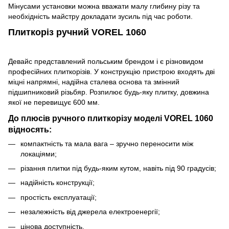
Мінусами установки можна вважати малу глибину різу та
необхідність майстру докладати зусиль під час роботи.
Плиткоріз ручний VOREL 1060
Девайс представлений польським брендом і є різновидом
професійних плиткорізів. У конструкцію пристрою входять дві
міцні напрямні, надійна сталева основа та змінний
підшипниковий різьбяр. Розпилює будь-яку плитку, довжина
якої не перевищує 600 мм.
До плюсів ручного плиткорізу моделі VOREL 1060
відносять:
компактність та мала вага – зручно переносити між
локаціями;
різання плитки під будь-яким кутом, навіть під 90 градусів;
надійність конструкції;
простість експлуатації;
незалежність від джерела електроенергії;
цінова доступність.