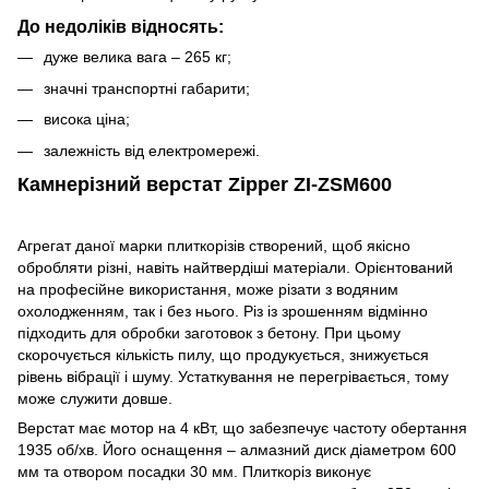
До недоліків відносять:
дуже велика вага – 265 кг;
значні транспортні габарити;
висока ціна;
залежність від електромережі.
Камнерізний верстат Zipper ZI-ZSM600
Агрегат даної марки плиткорізів створений, щоб якісно
обробляти різні, навіть найтвердіші матеріали. Орієнтований
на професійне використання, може різати з водяним
охолодженням, так і без нього. Різ із зрошенням відмінно
підходить для обробки заготовок з бетону. При цьому
скорочується кількість пилу, що продукується, знижується
рівень вібрації і шуму. Устаткування не перегрівається, тому
може служити довше.
Верстат має мотор на 4 кВт, що забезпечує частоту обертання
1935 об/хв. Його оснащення – алмазний диск діаметром 600
мм та отвором посадки 30 мм. Плиткоріз виконує