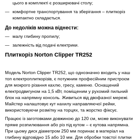
цього в комплекті є розширювачі столу;
комфортне транспортування та зберігання – плиткоріз
компактно складається.
До недоліків можна віднести:
малу глибину пропилу;
залежність від подачі електрики.
Плиткоріз Norton Clipper TR252
Модель Norton Clipper TR252, що однозначно входить у наш
топ електроплиткорізів, є потужним професійним пристроєм
для мокрого різання кахлю, гресу, каменю. Оснащений
електродвигуном на 1,5 кВт, поміщеним у рухомий пильний
блок на напрямну консоль. Живиться від двофазної мережі.
Майстер налаштовує кут нахилу направляючої рейки,
використовуючи розмітку на торцях, та жорстко фіксує.
Працює із заготовками довжиною до 120 см, може виконувати
пряме розпилювання або різ під кутом – є кутова напрямна.
При цьому диск діаметром 250 мм поринає в матеріал на
глибину відповідно 15 або 10 мм. Для обробки товстої плитки