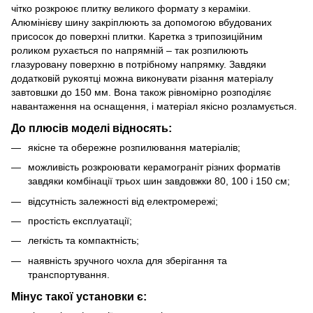
чітко розкроює плитку великого формату з кераміки.
Алюмінієву шину закріплюють за допомогою вбудованих
присосок до поверхні плитки. Каретка з трипозиційним
роликом рухається по напрямній – так розпилюють
глазуровану поверхню в потрібному напрямку. Завдяки
додатковій рукоятці можна виконувати різання матеріалу
завтовшки до 150 мм. Вона також рівномірно розподіляє
навантаження на оснащення, і матеріал якісно розламується.
До плюсів моделі відносять:
якісне та обережне розпилювання матеріалів;
можливість розкроювати керамограніт різних форматів
завдяки комбінації трьох шин завдовжки 80, 100 і 150 см;
відсутність залежності від електромережі;
простість експлуатації;
легкість та компактність;
наявність зручного чохла для зберігання та
транспортування.
Мінус такої установки є: