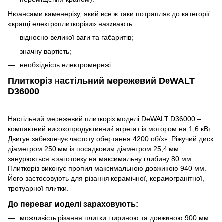
Нюансами каменерізу, який все ж таки потрапляє до категорії
«кращі електроплиткорізи» називають:
відносно великої ваги та габаритів;
значну вартість;
необхідність електромережі.
Плиткоріз настільний мережевий DeWALT
D36000
Настільний мережевий плиткоріз моделі DeWALT D36000 –
компактний високопродуктивний агрегат із мотором на 1,6 кВт.
Двигун забезпечує частоту обертання 4200 об/хв. Ріжучий диск
діаметром 250 мм із посадковим діаметром 25,4 мм
занурюється в заготовку на максимальну глибину 80 мм.
Плиткоріз виконує пропил максимальною довжиною 940 мм.
Його застосовують для різання керамічної, керамогранітної,
тротуарної плитки.
До переваг моделі зараховують:
можливість різання плитки шириною та довжиною 900 мм