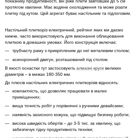
показнику продуктивності, він ріже плити завтовшки до 5 см
протягом хвилини. Має водяне охолодження та може різати
плитку під кутом. Цей агрегат буває настільним та підлоговим.
Настільний плиткоріз електричний, рейтинг яких ми даємо
нижче, часто використовують для виконання облицювання
плиткою в домашніх умовах. Його конструкція включає:
трубчасту раму з прикріпленим до неї металевим столом;
асинхронний двигун, розташований під столом.
В якості оснастки тут застосовують
алмазні круги
великих
діаметрів – в межах 180-350 мм.
До плюсів настільних електричних плиткорізів відносять:
компактність, що дозволяє працювати в малих
приміщеннях;
вища точність робіт у порівнянні з ручними девайсами;
наявність захисного кожуха, що підвищує безпеку роботи;
висока швидкість обертів – до 3-5 тис. за хвилину, що
забезпечує гідну продуктивність техніки;