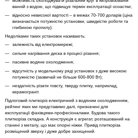
можливість охолоджувати різальний круг в імпровізованій
ванній з водою, що підвищує термін експлуатації оснастки;
відносно невисокої вартості – в межах 70-700 доларів (ціна
визначається потужністю установки, швидкістю роботи та
глибиною пропилу).
Недоліками таких установок називають:
залежність від електромережі;
сильне нагрівання диска в процесі різання;
пасивне водяне охолодження;
відсутність у модельному ряді установок з дуже високою
потужністю (зазвичай не більше 600-800 Вт);
нездатність різати товсту, тверду плитку, наприклад,
керамограніт.
Підлоговий плиткоріз електричний з водяним охолодженням,
рейтинг яких ми представимо далі, призначені для
експлуатації фахівцями-професіоналами. Будова такого
плиткоріза складна. А конструкція є агрегат, розташований на
станині з металу, що має опорні ніжки. Привід плиткоріза
розміщений зверху і дуже добре захищений.