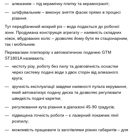
алмазним – під керамічну плитку та керамограніт;
шліфувальним – виконує зняття фаски прямо в процесі
різання.
Тут передбачений мокрий різ – вода подається до робочої
зони. Продумана конструкція агрегату – наявність складних
ніжок, вбудованих коліс – дозволяє йому бути як стаціонарним,
так і мобільним.
Перевагами плиткорізу з автоматичною подачею GTM
ST1801A називають:
чистоту різу, роботу без пилу та довговічність оснастки
через систему подачі води з двох сторін від алмазного
круга;
зручність експлуатації завдяки наявності пульта керування,
який автоматизує подачу диска та дозволяє регулювати
швидкість подачі каретки;
регулювання кута різання в діапазоні 45-90 градусів;
підвищена точність роботи – є лазерний покажчик лінії
розпилу;
можливість працювати із заготівлями різних габаритів – для