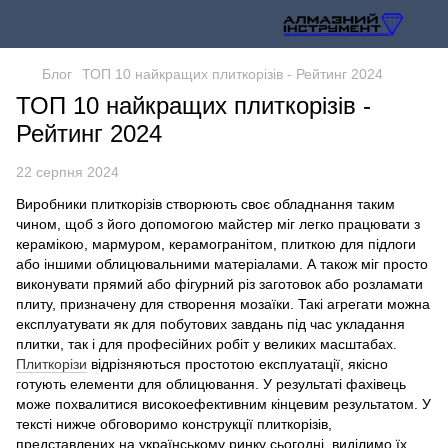
Блог
ТОП 10 найкращих плиткорізів - Рейтинг 2024
ТОП 10 найкращих плиткорізів -
Рейтинг 2024
22 серпня 2024
Виробники плиткорізів створюють своє обладнання таким
чином, щоб з його допомогою майстер міг легко працювати з
керамікою, мармуром, керамогранітом, плиткою для підлоги
або іншими облицювальними матеріалами. А також міг просто
виконувати прямий або фігурний різ заготовок або розламати
плиту, призначену для створення мозаїки. Такі агрегати можна
експлуатувати як для побутових завдань під час укладання
плитки, так і для професійних робіт у великих масштабах.
Плиткорізи
відрізняються простотою експлуатації, якісно
готують елементи для облицювання. У результаті фахівець
може похвалитися високоефективним кінцевим результатом. У
тексті нижче обговоримо конструкції плиткорізів,
представлених на українському ринку сьогодні, виділимо їх