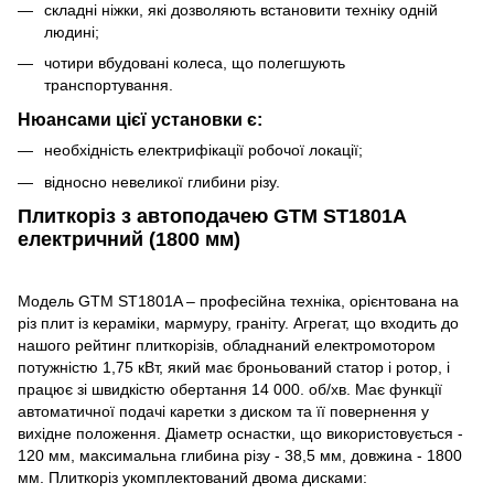
складні ніжки, які дозволяють встановити техніку одній
людині;
чотири вбудовані колеса, що полегшують
транспортування.
Нюансами цієї установки є:
необхідність електрифікації робочої локації;
відносно невеликої глибини різу.
Плиткоріз з автоподачею GTM ST1801A
електричний (1800 мм)
Модель GTM ST1801A – професійна техніка, орієнтована на
різ плит із кераміки, мармуру, граніту. Агрегат, що входить до
нашого рейтинг плиткорізів, обладнаний електромотором
потужністю 1,75 кВт, який має броньований статор і ротор, і
працює зі швидкістю обертання 14 000. об/хв. Має функції
автоматичної подачі каретки з диском та її повернення у
вихідне положення. Діаметр оснастки, що використовується -
120 мм, максимальна глибина різу - 38,5 мм, довжина - 1800
мм. Плиткоріз укомплектований двома дисками: