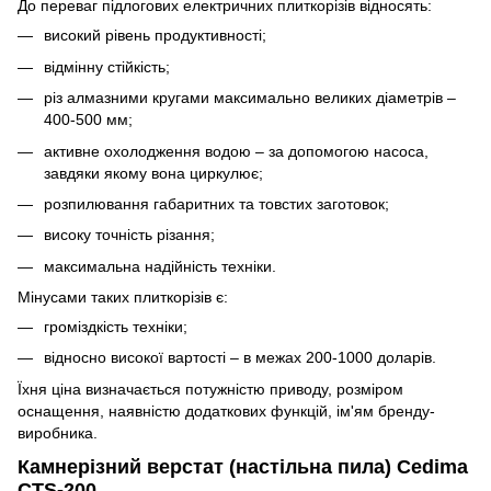
До переваг підлогових електричних плиткорізів відносять:
високий рівень продуктивності;
відмінну стійкість;
різ алмазними кругами максимально великих діаметрів –
400-500 мм;
активне охолодження водою – за допомогою насоса,
завдяки якому вона циркулює;
розпилювання габаритних та товстих заготовок;
високу точність різання;
максимальна надійність техніки.
Мінусами таких плиткорізів є:
громіздкість техніки;
відносно високої вартості – в межах 200-1000 доларів.
Їхня ціна визначається потужністю приводу, розміром
оснащення, наявністю додаткових функцій, ім'ям бренду-
виробника.
Камнерізний верстат (настільна пила) Cedima
CTS-200