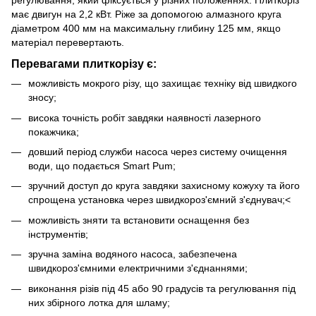
має двигун на 2,2 кВт. Ріже за допомогою алмазного круга
діаметром 400 мм на максимальну глибину 125 мм, якщо
матеріал перевертають.
Перевагами плиткорізу є:
можливість мокрого різу, що захищає техніку від швидкого
зносу;
висока точність робіт завдяки наявності лазерного
покажчика;
довший період служби насоса через систему очищення
води, що подається Smart Pum;
зручний доступ до круга завдяки захисному кожуху та його
спрощена установка через швидкороз'ємний з'єднувач;<
можливість зняти та встановити оснащення без
інструментів;
зручна заміна водяного насоса, забезпечена
швидкороз'ємними електричними з'єднаннями;
виконання різів під 45 або 90 градусів та регулювання під
них збірного лотка для шламу;