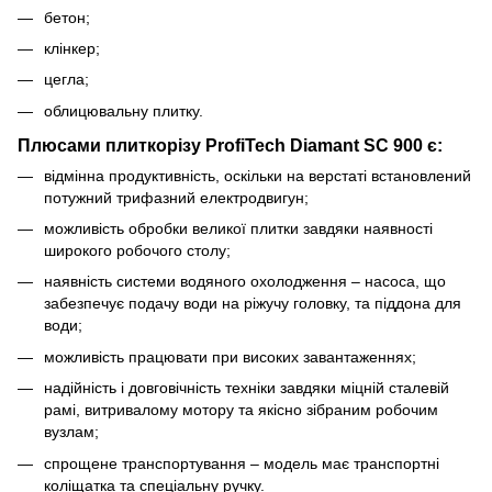
бетон;
клінкер;
цегла;
облицювальну плитку.
Плюсами плиткорізу ProfiTech Diamant SC 900 є:
відмінна продуктивність, оскільки на верстаті встановлений
потужний трифазний електродвигун;
можливість обробки великої плитки завдяки наявності
широкого робочого столу;
наявність системи водяного охолодження – насоса, що
забезпечує подачу води на ріжучу головку, та піддона для
води;
можливість працювати при високих завантаженнях;
надійність і довговічність техніки завдяки міцній сталевій
рамі, витривалому мотору та якісно зібраним робочим
вузлам;
спрощене транспортування – модель має транспортні
коліщатка та спеціальну ручку.