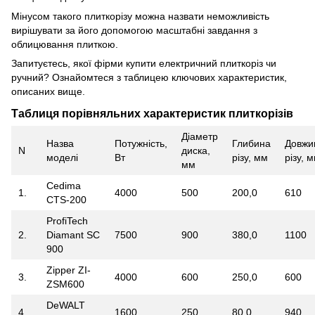
Мінусом такого плиткорізу можна назвати неможливість
вирішувати за його допомогою масштабні завдання з
облицювання плиткою.
Запитуєтесь, якої фірми купити електричний плиткоріз чи
ручний? Ознайомтеся з таблицею ключових характеристик,
описаних вище.
Таблиця порівняльних характеристик плиткорізів
Діаметр
Назва
Потужність,
Глибина
Довжи
N
диска,
моделі
Вт
різу, мм
різу, 
мм
Cedima
1.
4000
500
200,0
610
CTS-200
ProfiTech
2.
Diamant SC
7500
900
380,0
1100
900
Zipper ZI-
3.
4000
600
250,0
600
ZSM600
DeWALT
4.
1600
250
80,0
940