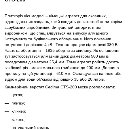
Плиткоріз цієї моделі – німецькі агрегат для складних,
відповідальних завдань, який входить до категорії «плиткорізи
зарубіжних виробників». Випущений авторитетним
виробником, що спеціалізується на випуску алмазного
інструменту та будівельного обладнання. Його показник
потужності дорівнює 4 кВт. Техніка працює від мережі 380 В.
Частота обертання – 1935 обертів за хвилину. Як оснащення
тут застосовується алмазний диск діаметром 500 мм із
посадковим діаметром 25,4 мм. Тому агрегат робить досить
глибокий різ - максимальною глибиною до 200 мм. Довжина
пропилу на цій установці – 610 мм. Оснащується ванною або
відром для води об'ємом відповідно 35 або 20 літрів.
Камнерізний верстат Cedima CTS-200 може розпилювати:
цегла;
плитку;
клінкер;
кахель;
натуральний камінь;