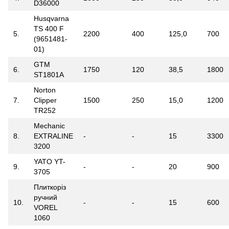
D36000
Husqvarna
TS 400 F
5.
2200
400
125,0
700
(9651481-
01)
GTM
6.
1750
120
38,5
1800
ST1801A
Norton
7.
Clipper
1500
250
15,0
1200
TR252
Mechanic
8.
EXTRALINE
-
-
15
3300
3200
YATO YT-
9.
-
-
20
900
3705
Плиткоріз
ручний
10.
-
-
15
600
VOREL
1060