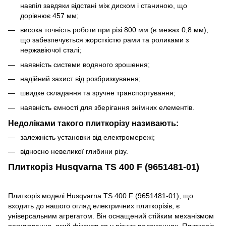
навпіл завдяки відстані між диском і станиною, що
дорівнює 457 мм;
висока точність роботи при різі 800 мм (в межах 0,8 мм),
що забезпечується жорсткістю рами та роликами з
нержавіючої сталі;
наявність системи водяного зрошення;
надійний захист від розбризкування;
швидке складання та зручне транспортування;
наявність ємності для зберігання знімних елементів.
Недоліками такого плиткорізу називають:
залежність установки від електромережі;
відносно невеликої глибини різу.
Плиткоріз Husqvarna TS 400 F (9651481-01)
Плиткоріз моделі Husqvarna TS 400 F (9651481-01), що
входить до нашого огляд електричних плиткорізів, є
універсальним агрегатом. Він оснащений стійким механізмом
регулювання, який фіксується у різних положеннях. Плиткоріз