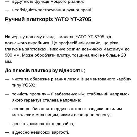
відсутність функції мокрого різання;
необхідність застосування ручної праці.
Ручний плиткоріз YATO YT-3705
На черзі у нашому огляд – модель YATO YT-3705 від
польського виробника. Це професійний девайс, що ріже
глазур на заготовках і виконує розпил довжиною максимум до
900 мм. Може обробляти плитку, товщина якої не більше 20
мм.
До плюсів плиткорізу відносять;
чисте та обережне різання лезом із цементованого карбіду
типу YG6X;
точність пропилу – її забезпечує ніж, стабільний напрямок
якого гарантує сталева напрямна;
легше розбивання твердих заготовок завдяки похилим
металевим стільницям, якими оснащено основу;
легкість, компактність девайса;
відносно невисокої вартості.