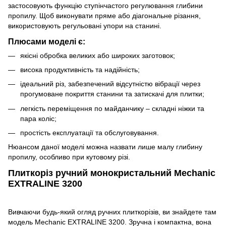
застосовують функцію ступінчастого регулювання глибини
пропилу. Щоб виконувати пряме або діагональне різання,
використовують регульовані упори на станині.
Плюсами моделі є:
якісні обробка великих або широких заготовок;
висока продуктивність та надійність;
ідеальний різ, забезпечений відсутністю вібрації через
прогумоване покриття станини та затискачі для плитки;
легкість переміщення по майданчику – складні ніжки та
пара коліс;
простість експлуатації та обслуговування.
Нюансом даної моделі можна назвати лише малу глибину
пропилу, особливо при кутовому різі.
Плиткоріз ручний монокристальний Mechanic
EXTRALINE 3200
Вивчаючи будь-який огляд ручних плиткорізів, ви знайдете там
модель Mechanic EXTRALINE 3200. Зручна і компактна, вона