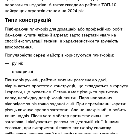
переваги та недоліки. А також складемо рейтинг ТОП-10
найкращих агрегатів станом на 2024 рік.
Типи конструкцій
Підбираючи плиткоріз для домашніх або професійних робіт і
бажаючи купити якісний агрегат, варто звертати увагу на
спосіб експлуатації техніки, її характеристики та зручність
використання.
Популярністю серед майстрів користуються плиткорізи:
ручні;
електричні.
Плиткоріз ручний, рейтинг яких ми розглянемо далі,
відрізняється простотою конструкції, що складається з корпусу
і каретки, що рухається. Остання має різець та притискну
лапку, необхідну для фіксації плитки. Пара напрямних
відповідає за різ точно заданої лінії. При переміщенні каретки
різець виконує пропил заготовки. Але не наскрізний, а робить
лише надріз. Після чого майстер притискає сильніше
заготівлю, і відбувається розлом по ідеальній лінії. Іншими
словами, при використанні такого плиткорізу спочатку
здійснюють поверхневий різ і потім розколюють матеріал.