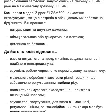
розпилювання заготовок, занурюючись на глибину 250 мм, і
ріже на максимальну довжину 600 мм.
Камнерези моделі Zipper ZI-ZSM600 найчастіше
експлуатують, якщо є потреба в облицювальних роботах на
будівництві. Він працює з:
натуральним та штучним каменем;
облицювальною або декоративною плиткою;
цеглиною та бетоном.
До його плюсів відносять:
висока потужність та продуктивність завдяки наявності
надійного електродвигуна;
зручність роботи через легко переміщувану направляючу;
можливість обробляти заготовки різної товщини, що
забезпечено регулюванням глибини різу;
наявність примусового охолодження – плиткоріз
оснащений насосом;
зручне транспортування, для якого він має шасі,
регульовані ніжки, вантажопідйомний гак (якщо має бути
переміщення краном).