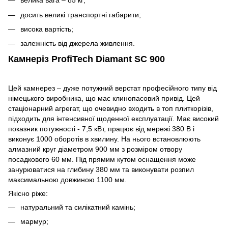
велика вага – 85 кг;
досить великі транспортні габарити;
висока вартість;
залежність від джерела живлення.
Камнеріз ProfiTech Diamant SC 900
Цей камнерез – дуже потужний верстат професійного типу від
німецького виробника, що має клинопасовий привід. Цей
стаціонарний агрегат, що очевидно входить в топ плиткорізів,
підходить для інтенсивної щоденної експлуатації. Має високий
показник потужності - 7,5 кВт, працює від мережі 380 В і
виконує 1000 оборотів в хвилину. На нього встановлюють
алмазний круг діаметром 900 мм з розміром отвору
посадкового 60 мм. Під прямим кутом оснащення може
занурюватися на глибину 380 мм та виконувати розпил
максимальною довжиною 1100 мм.
Якісно ріже:
натуральний та силікатний камінь;
мармур;