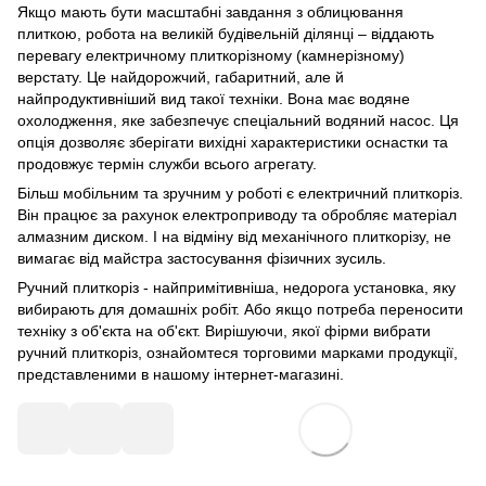
Якщо мають бути масштабні завдання з облицювання
плиткою, робота на великій будівельній ділянці – віддають
перевагу електричному плиткорізному (камнерізному)
верстату. Це найдорожчий, габаритний, але й
найпродуктивніший вид такої техніки. Вона має водяне
охолодження, яке забезпечує спеціальний водяний насос. Ця
опція дозволяє зберігати вихідні характеристики оснастки та
продовжує термін служби всього агрегату.
Більш мобільним та зручним у роботі є електричний плиткоріз.
Він працює за рахунок електроприводу та обробляє матеріал
алмазним диском. І на відміну від механічного плиткорізу, не
вимагає від майстра застосування фізичних зусиль.
Ручний плиткоріз - найпримітивніша, недорога установка, яку
вибирають для домашніх робіт. Або якщо потреба переносити
техніку з об'єкта на об'єкт. Вирішуючи, якої фірми вибрати
ручний плиткоріз, ознайомтеся торговими марками продукції,
представленими в нашому інтернет-магазині.