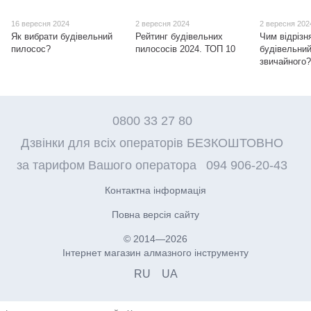
16 вересня 2024
2 вересня 2024
2 вересня 202
Як вибрати будівельний
Рейтинг будівельних
Чим відрізн
пилосос?
пилососів 2024. ТОП 10
будівельний
звичайного
0800 33 27 80
Дзвінки для всіх операторів БЕЗКОШТОВНО
за тарифом Вашого оператора
094 906-20-43
Контактна інформація
Повна версія сайту
© 2014—2026
Інтернет магазин алмазного інструменту
RU
UA