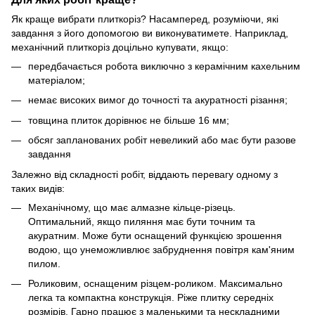
Як краще вибрати плиткоріз? Насамперед, розуміючи, які
завдання з його допомогою ви виконуватимете. Наприклад,
механічний плиткоріз доцільно купувати, якщо:
передбачається робота виключно з керамічним кахельним
матеріалом;
немає високих вимог до точності та акуратності різання;
товщина плиток дорівнює не більше 16 мм;
обсяг запланованих робіт невеликий або має бути разове
завдання
Залежно від складності робіт, віддають перевагу одному з
таких видів:
Механічному, що має алмазне кільце-різець.
Оптимальний, якщо пиляння має бути точним та
акуратним. Може бути оснащений функцією зрошення
водою, що унеможливлює забруднення повітря кам'яним
пилом.
Роликовим, оснащеним різцем-роликом. Максимально
легка та компактна конструкція. Ріже плитку середніх
розмірів. Гарно працює з маленькими та нескладними