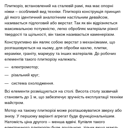
Плиткоріз, встановлений на сталевій рамі, яка має опорні
ніжки – особливий вид техніки. Плиткоріз конструкція принцип
дії якого ідентичний аналогічним настільним девайсом,
називається підлоговий або верстат. Так як він відрізняється
максимальною потужністю, легко обробляє матеріали різної
твердості та щільності, він також називається каменерізом.
Конструктивно він являє собою верстат з механізмами, що
розташовуються на ньому, для обробки кахлю, плитки,
кераміки, граніту, мармуру та інших матеріалів. До робочих
елементів такого плиткорізу належать:
електромотор;
різальний круг;
система охолодження.
Всі елементи розміщуються на столі. Висота столу зазвичай
становить до 1 м, що забезпечує зручність експлуатації техніки
майстром.
Мотор на такому плиткорізі може розташовуватися зверху або
знизу. У першому варіанті агрегат буде функціональнішим.
Натомість ціна другого – менша вдвічі. Купівля такого
електричного плиткорізу буде доцільною, тільки якщо мають