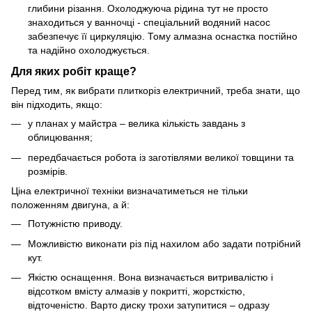
глибини різання. Охолоджуюча рідина тут не просто
знаходиться у ванночці - спеціальний водяний насос
забезпечує її циркуляцію. Тому алмазна оснастка постійно
та надійно охолоджується.
Для яких робіт краще?
Перед тим, як вибрати плиткоріз електричний, треба знати, що
він підходить, якщо:
у планах у майстра – велика кількість завдань з
облицювання;
передбачається робота із заготівлями великої товщини та
розмірів.
Ціна електричної техніки визначатиметься не тільки
положенням двигуна, а й:
Потужністю приводу.
Можливістю виконати різ під нахилом або задати потрібний
кут.
Якістю оснащення. Вона визначається витривалістю і
відсотком вмісту алмазів у покритті, жорсткістю,
відточеністю. Варто диску трохи затупитися – одразу