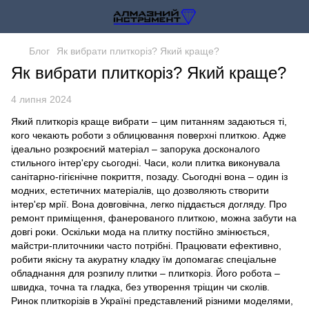
Блог
Як вибрати плиткоріз? Який краще?
Як вибрати плиткоріз? Який краще?
4 липня 2024
Який плиткоріз краще вибрати – цим питанням задаються ті,
кого чекають роботи з облицювання поверхні плиткою. Адже
ідеально розкроєний матеріал – запорука досконалого
стильного інтер'єру сьогодні. Часи, коли плитка виконувала
санітарно-гігієнічне покриття, позаду. Сьогодні вона – один із
модних, естетичних матеріалів, що дозволяють створити
інтер'єр мрії. Вона довговічна, легко піддається догляду. Про
ремонт приміщення, фанерованого плиткою, можна забути на
довгі роки. Оскільки мода на плитку постійно змінюється,
майстри-плиточники часто потрібні. Працювати ефективно,
робити якісну та акуратну кладку їм допомагає спеціальне
обладнання для розпилу плитки – плиткоріз. Його робота –
швидка, точна та гладка, без утворення тріщин чи сколів.
Ринок плиткорізів в Україні представлений різними моделями,