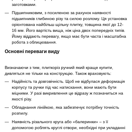
заготовками.
Підшипниковим, з посиленою за рахунок наявності
підшипників глибиною різу та силою розлому. Ця установка
орієнтована найбільш щільну плитку, товщина якої до 12-
16 мм. Його вартість вища, ніж ціна двох попередніх типів.
Йому віддають перевагу, якщо має бути часта і масштабна
робота з облицювання.
Основні переваги виду
Визначаючи з тим, плиткоріз ручний який краще купити,
дивляться не тільки на конструкцію. Також враховують:
Надійність та довговічність. Щоб не відбулася деформація
корпусу та ручки під час натискання, вони мають бути
міцними. У разі викривлення це відразу ж позначиться на
якості різу.
Обладнання лінійкою, яка забезпечує потрібну точність
розпилу.
Наявність різального круга або «балеринки» – з її
допомогою роблять круглі отвори, необхідні при укладанні