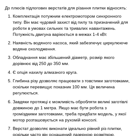
До плюсів підлогових верстатів для різання плитки відносять:
Комплектація потужним електромотором синхронного
типу. Він має чудовий захист від пилу та призначений для
роботи в умовах сильних та тривалих навантажень.
Потужність двигуна варіюється в межах 1-4 кВт.
Наявність водяного насоса, який забезпечує циркулююче
водяне охолодження.
Обладнання має збільшений діаметр, розмір якого
дорівнює від 250 до 350 мм.
Є опція нахилу алмазного круга.
Глибина різу дозволяє працювати з товстими заготовками,
оскільки перевищує показник 100 мм. Ця величина
регулюється.
Завдяки протяжці є можливість обробляти великі заготівлі
довжиною до 1 метра. Якщо має бути робота з
громіздкими заготовками, треба придбати модель, у якої
мотор розташовується на рухомій консолі.
Верстат дозволяє виконати ідеально рівний різ плитки,
оскільки часто він оснащений лазерною розміткою.