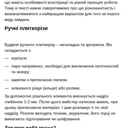
що мають особливості конструкції та різний принцип роботи.
Тому в тексті нижче говоритимемо про цю різноманітність і
визначатимемося з найкращим варіантом для того чи іншого
виду завдань.
Ручні плиткорізи
Будівля ручного плиткорізу – нескладна та зрозуміла. Він
складається з:
корпуси;
пари напрямних, необхідні для виключення неточностей
та зазору;
каретки з притискною лапкою.
алмазного різця (кільця) або ролика.
За допомогою різального елемента виконується надріз
глибиною 1-2 мм. Після цього майстер натискає важіль, при
цьому притискаючи матеріал. І цим розламує її по лінії
надрізу. Розлом виходить точним, акуратним, його торці не
вимагають підточування чи шліфування.
Для яких робіт краще?