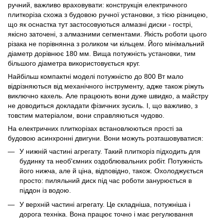
ручний, важливо враховувати: конструкція електричного
плиткоріза схожа з будовою ручної установки, з тією різницею,
що як оснастка тут застосовуються алмазні диски - гострі,
якісно заточені, з алмазними сегментами. Якість роботи цього
різака не порівнянна з роликом чи кільцем. Його мінімальний
діаметр дорівнює 180 мм. Вища потужність установки, тим
більшого діаметра використовується круг.
Найбільш компактні моделі потужністю до 800 Вт мало
відрізняються від механічного інструменту, адже також ріжуть
виключно кахель. Але працюють вони дуже швидко, а майстру
не доводиться докладати фізичних зусиль. І, що важливо, з
товстим матеріалом, вони справляються чудово.
На електричних плиткорізах встановлюються прості за
будовою асинхронні двигуни. Вони можуть розташовуватися:
У нижній частині агрегату. Такий плиткоріз підходить для
будинку та необ'ємних оздоблювальних робіт. Потужність
його нижча, але й ціна, відповідно, також. Охолоджується
просто: пиляльний диск під час роботи занурюється в
піддон із водою.
У верхній частині агрегату. Це складніша, потужніша і
дорога техніка. Вона працює точно і має регулювання