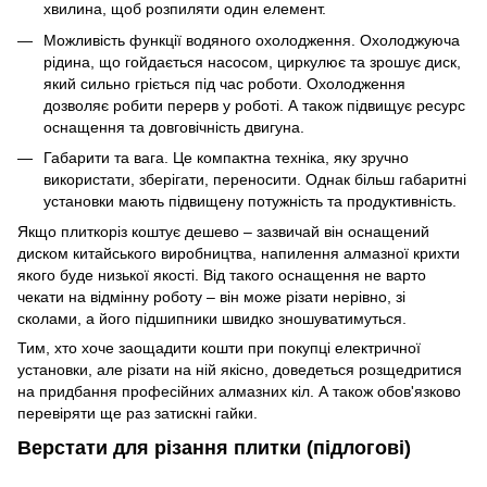
хвилина, щоб розпиляти один елемент.
Можливість функції водяного охолодження. Охолоджуюча
рідина, що гойдається насосом, циркулює та зрошує диск,
який сильно гріється під час роботи. Охолодження
дозволяє робити перерв у роботі. А також підвищує ресурс
оснащення та довговічність двигуна.
Габарити та вага. Це компактна техніка, яку зручно
використати, зберігати, переносити. Однак більш габаритні
установки мають підвищену потужність та продуктивність.
Якщо плиткоріз коштує дешево – зазвичай він оснащений
диском китайського виробництва, напилення алмазної крихти
якого буде низької якості. Від такого оснащення не варто
чекати на відмінну роботу – він може різати нерівно, зі
сколами, а його підшипники швидко зношуватимуться.
Тим, хто хоче заощадити кошти при покупці електричної
установки, але різати на ній якісно, ​​доведеться розщедритися
на придбання професійних алмазних кіл. А також обов'язково
перевіряти ще раз затискні гайки.
Верстати для різання плитки (підлогові)