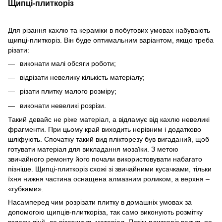
Щипці-плиткоріз
Для різання кахлю та кераміки в побутових умовах набувають
щипці-плиткоріз. Він буде оптимальним варіантом, якщо треба
різати:
виконати малі обсяги роботи;
відрізати невелику кількість матеріалу;
різати плитку малого розміру;
виконати невеликі розрізи.
Такий девайс не ріже матеріал, а відламує від кахлю невеликі
фрагменти. При цьому край виходить нерівним і додатково
шліфують. Спочатку такий вид плікторезу був вигаданий, щоб
готувати матеріал для викладання мозаїки. З метою
звичайного ремонту його почали використовувати набагато
пізніше. Щипці-плиткоріз схожі зі звичайними кусачками, тільки
їхня нижня частина оснащена алмазним роликом, а верхня –
«губками».
Насамперед чим розрізати плитку в домашніх умовах за
допомогою щипців-плиткоріза, так само виконують розмітку