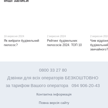
Інші записи
16 вересня 2024
2 вересня 2024
2 вересня 202
Як вибрати будівельний
Рейтинг будівельних
Чим відрізн
пилосос?
пилососів 2024. ТОП 10
будівельний
звичайного
0800 33 27 80
Дзвінки для всіх операторів БЕЗКОШТОВНО
за тарифом Вашого оператора
094 906-20-43
Контактна інформація
Повна версія сайту