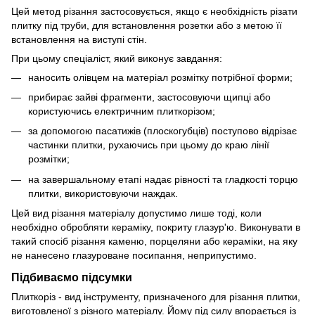
Цей метод різання застосовується, якщо є необхідність різати
плитку під труби, для встановлення розетки або з метою її
встановлення на виступі стін.
При цьому спеціаліст, який виконує завдання:
наносить олівцем на матеріал розмітку потрібної форми;
прибирає зайві фрагменти, застосовуючи щипці або
користуючись електричним плиткорізом;
за допомогою пасатижів (плоскогубців) поступово відрізає
частинки плитки, рухаючись при цьому до краю лінії
розмітки;
на завершальному етапі надає рівності та гладкості торцю
плитки, використовуючи наждак.
Цей вид різання матеріалу допустимо лише тоді, коли
необхідно обробляти кераміку, покриту глазур'ю. Виконувати в
такий спосіб різання каменю, порцеляни або кераміки, на яку
не нанесено глазуроване посипання, неприпустимо.
Підбиваємо підсумки
Плиткоріз - вид інструменту, призначеного для різання плитки,
виготовленої з різного матеріалу. Йому під силу впорається із