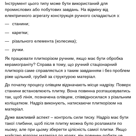
Інструмент цього типу може бути використаний для
промислових або побутових завдань. На відміну від
електричного агрегату конструкція ручного складається з:
станини;
каретки;
різального елемента (колесика);
ручки.
Як працювати плиткорізом ручним, якщо має бути обробка
керамограніту? Справа в тому, що ручний стаціонарний
плиткоріз саме справляється з таким завданням і без проблем
ріже щільний, грубий за структурою матеріал.
До початку процесу олівцем відзначають місце надрізу. Поверх
станини встановлюють плитку. Вона повинна розташовуватись
так, щоб лінія, позначена олівцем, співвідносилася з різальним
коліщатком. Надріз виконують, натискаючи плиткорізом на
матеріал.
Дуже важливий аспект – контроль сили тиску. Надріз має бути
такої глибини, щоб після плитку можна було розламати по
ньому, але при цьому зберегти цілісність самої плитки. Якщо
майстер відрізає матеріал по краях, він повинен робити це