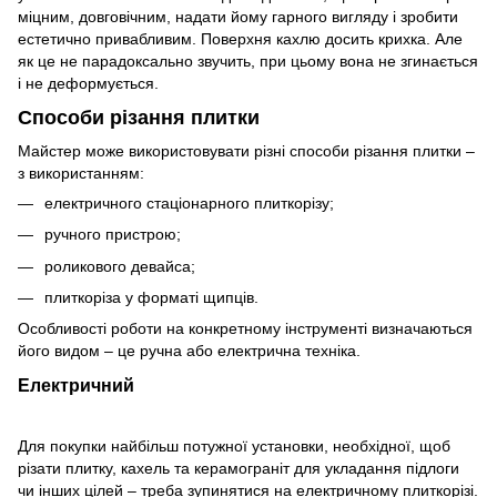
міцним, довговічним, надати йому гарного вигляду і зробити
естетично привабливим. Поверхня кахлю досить крихка. Але
як це не парадоксально звучить, при цьому вона не згинається
і не деформується.
Способи різання плитки
Майстер може використовувати різні способи різання плитки –
з використанням:
електричного стаціонарного плиткорізу;
ручного пристрою;
роликового девайса;
плиткоріза у форматі щипців.
Особливості роботи на конкретному інструменті визначаються
його видом – це ручна або електрична техніка.
Електричний
Для покупки найбільш потужної установки, необхідної, щоб
різати плитку, кахель та керамограніт для укладання підлоги
чи інших цілей – треба зупинятися на електричному плиткорізі.