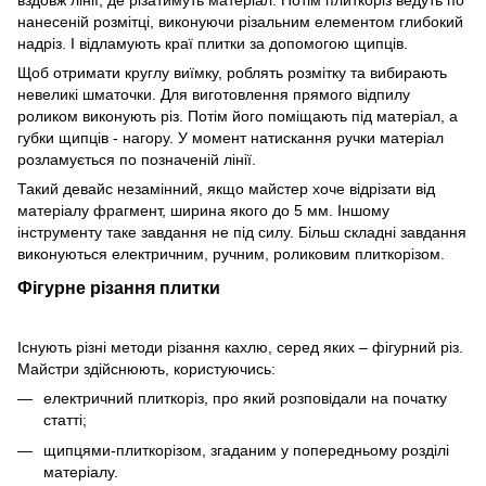
вздовж лінії, де різатимуть матеріал. Потім плиткоріз ведуть по
нанесеній розмітці, виконуючи різальним елементом глибокий
надріз. І відламують краї плитки за допомогою щипців.
Щоб отримати круглу виїмку, роблять розмітку та вибирають
невеликі шматочки. Для виготовлення прямого відпилу
роликом виконують різ. Потім його поміщають під матеріал, а
губки щипців - нагору. У момент натискання ручки матеріал
розламується по позначеній лінії.
Такий девайс незамінний, якщо майстер хоче відрізати від
матеріалу фрагмент, ширина якого до 5 мм. Іншому
інструменту таке завдання не під силу. Більш складні завдання
виконуються електричним, ручним, роликовим плиткорізом.
Фігурне різання плитки
Існують різні методи різання кахлю, серед яких – фігурний різ.
Майстри здійснюють, користуючись:
електричний плиткоріз, про який розповідали на початку
статті;
щипцями-плиткорізом, згаданим у попередньому розділі
матеріалу.