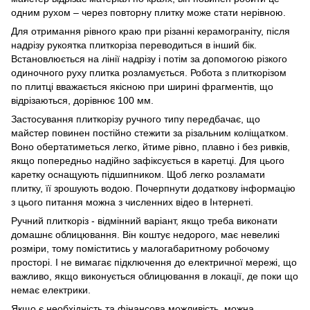
одним рухом – через повторну плитку може стати нерівною.
Для отримання рівного краю при різанні керамограніту, після
надрізу рукоятка плиткоріза переводиться в інший бік.
Встановлюється на лінії надрізу і потім за допомогою різкого
одиночного руху плитка розламується. Робота з плиткорізом
по плитці вважається якісною при ширині фрагментів, що
відрізаються, дорівнює 100 мм.
Застосування плиткорізу ручного типу передбачає, що
майстер повинен постійно стежити за різальним коліщатком.
Воно обертатиметься легко, йтиме рівно, плавно і без ривків,
якщо попередньо надійно зафіксується в каретці. Для цього
каретку оснащують підшипником. Щоб легко розламати
плитку, її зрошують водою. Почерпнути додаткову інформацію
з цього питання можна з численних відео в Інтернеті.
Ручний плиткоріз - відмінний варіант, якщо треба виконати
домашнє облицювання. Він коштує недорого, має невеликі
розміри, тому поміститись у малогабаритному робочому
просторі. І не вимагає підключення до електричної мережі, що
важливо, якщо виконується облицювання в локації, де поки що
немає електрики.
Якщо є необхідність та фінансова можливість, можна