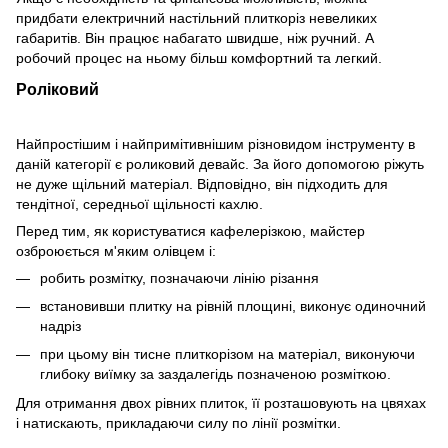
придбати електричний настільний плиткоріз невеликих
габаритів. Він працює набагато швидше, ніж ручний. А
робочий процес на ньому більш комфортний та легкий.
Роліковий
Найпростішим і найпримітивнішим різновидом інструменту в
даній категорії є роликовий девайс. За його допомогою ріжуть
не дуже щільний матеріал. Відповідно, він підходить для
тендітної, середньої щільності кахлю.
Перед тим, як користуватися кафелерізкою, майстер
озброюється м'яким олівцем і:
робить розмітку, позначаючи лінію різання
встановивши плитку на рівній площині, виконує одиночний
надріз
при цьому він тисне плиткорізом на матеріал, виконуючи
глибоку виїмку за заздалегідь позначеною розміткою.
Для отримання двох рівних плиток, її розташовують на цвяхах
і натискають, прикладаючи силу по лінії розмітки.