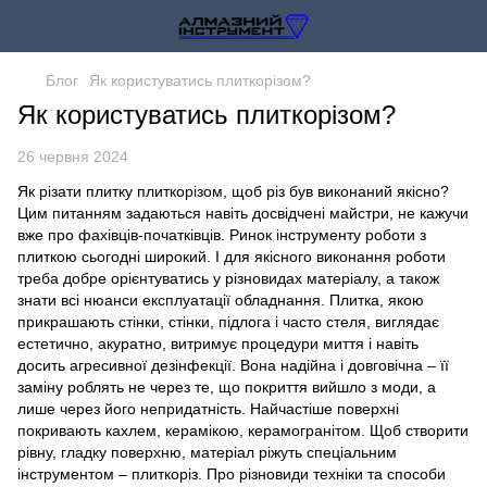
Блог
Як користуватись плиткорізом?
Як користуватись плиткорізом?
26 червня 2024
Як різати плитку плиткорізом, щоб різ був виконаний якісно?
Цим питанням задаються навіть досвідчені майстри, не кажучи
вже про фахівців-початківців. Ринок інструменту роботи з
плиткою сьогодні широкий. І для якісного виконання роботи
треба добре орієнтуватись у різновидах матеріалу, а також
знати всі нюанси експлуатації обладнання. Плитка, якою
прикрашають стінки, стінки, підлога і часто стеля, виглядає
естетично, акуратно, витримує процедури миття і навіть
досить агресивної дезінфекції. Вона надійна і довговічна – її
заміну роблять не через те, що покриття вийшло з моди, а
лише через його непридатність. Найчастіше поверхні
покривають кахлем, керамікою, керамогранітом. Щоб створити
рівну, гладку поверхню, матеріал ріжуть спеціальним
інструментом – плиткоріз. Про різновиди техніки та способи