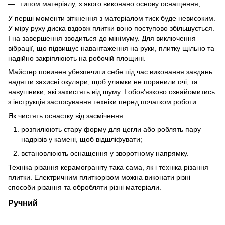
типом матеріалу, з якого виконано основу оснащення;
У перші моменти зіткнення з матеріалом тиск буде невисоким.
У міру руху диска вздовж плитки воно поступово збільшується.
І на завершення зводиться до мінімуму. Для виключення
вібрації, що підвищує навантаження на руки, плитку щільно та
надійно закріплюють на робочій площині.
Майстер повинен убезпечити себе під час виконання завдань:
надягти захисні окуляри, щоб уламки не поранили очі, та
навушники, які захистять від шуму. І обов'язково ознайомитись
з інструкція застосування техніки перед початком роботи.
Як чистять оснастку від засмічення:
розпилюють стару форму для цегли або роблять пару
надрізів у камені, щоб відшліфувати;
встановлюють оснащення у зворотному напрямку.
Техніка різання керамограніту така сама, як і техніка різання
плитки. Електричним плиткорізом можна виконати різні
способи різання та обробляти різні матеріали.
Ручний