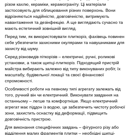
різом кахлю, кераміки, керамограніту. Ці матеріали
застосовують для облицювання різних поверхонь. Вони
відрізняються надійністю, довговічністю, витримують
навантаження та дезінфекцію. А ще виглядають сучасно та
мають естетичний зовнішній вигляд.
Перед тим, як використовувати плиткоріз, фахівець повинен
себе убезпечити захисними окулярами та навушниками для
захисту від шуму.
Серед різновидів піткорізів – електричні, ручні, роликові
установки, а також щипці-плиткоріз. Підходящий пристрій
майстра вибирають залежно від типу виконуваних робіт, їх
масштабу, будівельної локації та своєї фінансової
спроможності.
Особливості роботи на певному типі агрегату залежать від
того, ручний він чи електричний. Виконувати завдання на
останньому – легше та комфортніше. Якщо електричний
агрегат має піддон із водою, це забезпечить чистоту робочої
зони, захистить оснастку від деформації, підвищить
довговічність пристрою.
Для виконання специфічних завдань – фігурного різу або
відділення малих фрагментів плитки – необхідні щипці-