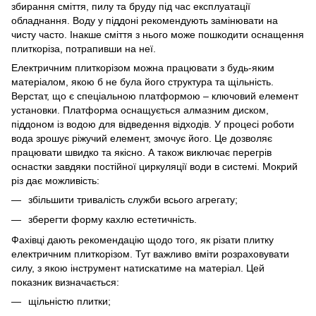
збирання сміття, пилу та бруду під час експлуатації
обладнання. Воду у піддоні рекомендують замінювати на
чисту часто. Інакше сміття з нього може пошкодити оснащення
плиткоріза, потрапивши на неї.
Електричним плиткорізом можна працювати з будь-яким
матеріалом, якою б не була його структура та щільність.
Верстат, що є спеціальною платформою – ключовий елемент
установки. Платформа оснащується алмазним диском,
піддоном із водою для відведення відходів. У процесі роботи
вода зрошує ріжучий елемент, змочує його. Це дозволяє
працювати швидко та якісно. А також виключає перегрів
оснастки завдяки постійної циркуляції води в системі. Мокрий
різ дає можливість:
збільшити тривалість служби всього агрегату;
зберегти форму кахлю естетичність.
Фахівці дають рекомендацію щодо того, як різати плитку
електричним плиткорізом. Тут важливо вміти розраховувати
силу, з якою інструмент натискатиме на матеріал. Цей
показник визначається:
щільністю плитки;