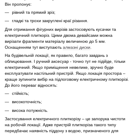
Він пропонує:
рівний та прямий зріз;
гладкі та трохи закруглені краї різання.
Для отримання фігурних вирізів застосовують кусачки та
електричний плиткоріз. Цими двома девайсами можна
вирізати фрагменти матеріалу величиною до 5 мм.
Оснащенням тут виступають
алмазні диски
.
На будівельній локації, як правило, багато завдань з
облицювання. І ручний аксесуар - точно тут не підійде, тільки
електричний. Якщо приміщення невелике, зручно буде
експлуатувати настільний пристрій. Якщо локація простора –
краще зупинити вибір на підлоговому електричному плиткорізі.
До його переваг відносять:
стійкість;
високоточність;
висока потужність.
Застосування електричного плиткорізу – це запорука чистоти
на робочій локації. Адже пристрій плиткоріза такого типу
передбачає наявність піддону з водою, призначеного для