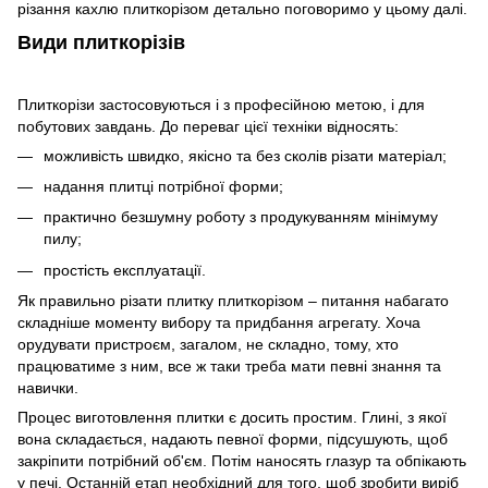
різання кахлю плиткорізом детально поговоримо у цьому далі.
Види плиткорізів
Плиткорізи застосовуються і з професійною метою, і для
побутових завдань. До переваг цієї техніки відносять:
можливість швидко, якісно та без сколів різати матеріал;
надання плитці потрібної форми;
практично безшумну роботу з продукуванням мінімуму
пилу;
простість експлуатації.
Як правильно різати плитку плиткорізом – питання набагато
складніше моменту вибору та придбання агрегату. Хоча
орудувати пристроєм, загалом, не складно, тому, хто
працюватиме з ним, все ж таки треба мати певні знання та
навички.
Процес виготовлення плитки є досить простим. Глині, з якої
вона складається, надають певної форми, підсушують, щоб
закріпити потрібний об'єм. Потім наносять глазур та обпікають
у печі. Останній етап необхідний для того, щоб зробити виріб